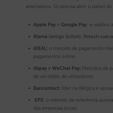
alternativos. Só precisa abrir o painel d
Apple Pay
e
Google Pay
: e-wallets 
Klarna
(antigo Sofort): fintech suec
iDEAL:
o método de pagamento mais
pagamentos online.
Alipay
e
WeChat Pay:
Métodos de p
de um bilião de utilizadores.
Bancontact:
líder na Bélgica e apoi
EPS
:
o método de referência austrí
das empresas locais.