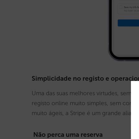
Simplicidade no registo e operacio
Uma das suas melhores virtudes, sem 
registo online muito simples, sem contr
muito ágeis, a Stripe é um grande aliado q
Não perca uma reserva