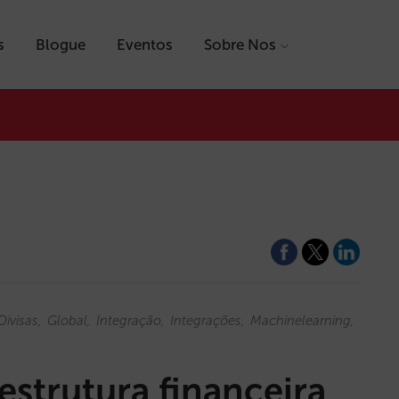
s
Blogue
Eventos
Sobre Nos
Divisas
Global
Integração
Integrações
Machinelearning
Mundi
estrutura financeira