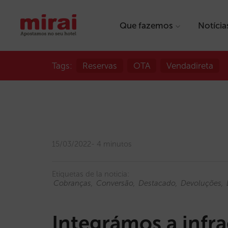
Que fazemos
Notícia
Tags:
Reservas
OTA
Vendadireta
15/03/2022
4 minutos
Etiquetas de la noticia:
Cobranças
Conversão
Destacado
Devoluções
Integrámos a infra