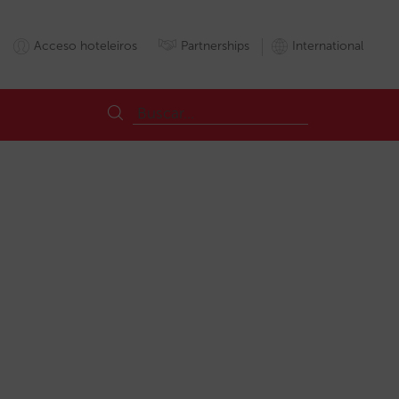
Acceso hoteleiros
Partnerships
International
al
Pagamentos
Plataforma
PSD2
Segurança
Stripe