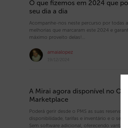
O que fizemos em 2024 que po
seu dia a dia
Acompanhe-nos neste percurso por todas a
melhorias que marcaram este 2024 e garant
máximo proveito delas!…
amaialopez
19/12/2024
A Mirai agora disponível no Or
Marketplace
Poderá gerir desde o PMS as suas reservas di
disponibilidade, tarifas e inventário e o seu
Sem software adicional, oferecendo vantage