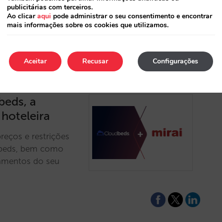
publicitárias com terceiros.
eta da das OTAs.…
Ao clicar
aqui
pode administrar o seu consentimento e encontrar
mais informações sobre os cookies que utilizamos.
Aceitar
Recusar
Configurações
beds, a
 hoteleira
reços e restrições
udbeds, bem como
lamentos do seu