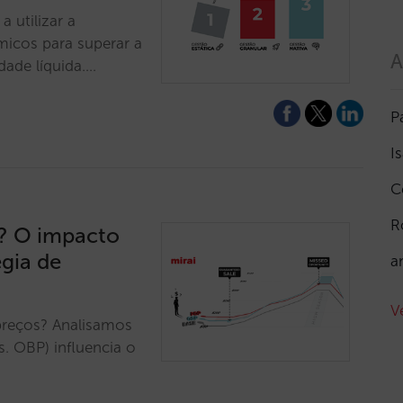
 utilizar a
icos para superar a
A
dade líquida.…
P
I
C
R
o? O impacto
égia de
a
V
 preços? Analisamos
. OBP) influencia o