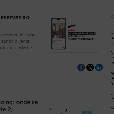
reservas ao
A
U
a reserva de camas
h
mizando a venda
C
lução flexível e
A
c
t
M
I
h
C
I
icing: onde se
te 2)
O