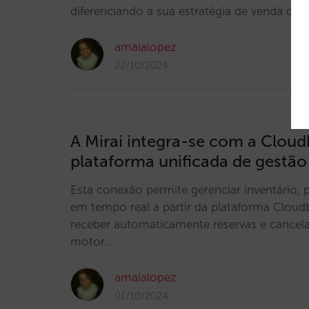
diferenciando a sua estratégia de venda dir
amaialopez
22/10/2024
A Mirai integra-se com a Cloud
plataforma unificada de gestão
Esta conexão permite gerenciar inventário, p
em tempo real a partir da plataforma Clo
receber automaticamente reservas e cance
motor.…
amaialopez
01/10/2024