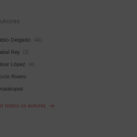
utores
ablo Delgado
(41)
sabel Rey
(3)
ésar López
(4)
ocío Rivero
maialopez
er todos os autores