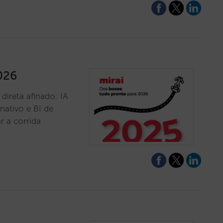
026
ireta afinado: IA
nativo e BI de
r a corrida