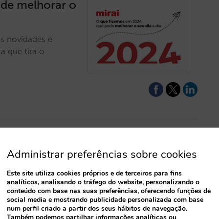
de melhorar o
s novidades e
a que tira o
Administrar preferências sobre cookies
acle Cloud
Este site utiliza cookies próprios e de terceiros para fins
analíticos, analisando o tráfego do website, personalizando o
retas, a
conteúdo com base nas suas preferências, oferecendo funções de
social media e mostrando publicidade personalizada com base
 motor de reservas.
num perfil criado a partir dos seus hábitos de navegação.
ns únicas e
Também podemos partilhar informações analíticas ou