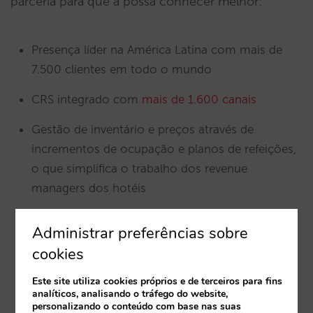
parceria para que a possa conhecer melhor:
Presença líder na América Latina com mais de
7.500 clientes em todo o mundo
CRS integrado com
mais de 1.600 canais
Gestão de inventário e preços através de
incrementos de ocupação e planos de refeições,
o que simplifica o trabalho dos revenue
managers dos hotéis
Integração com os principais RMS do mercado
Administrar preferências sobre
Plataforma de vendas para mais de 450
cookies
operadores turísticos, OTA’s, GDS, motores de
Este site utiliza cookies próprios e de terceiros para fins
reservas, TMC’s e outros
analíticos, analisando o tráfego do website,
personalizando o conteúdo com base nas suas