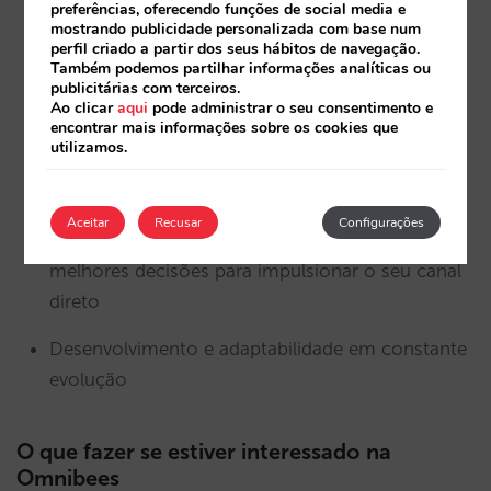
Integração 2-way com
esta lista de PMS
preferências, oferecendo funções de social media e
mostrando publicidade personalizada com base num
perfil criado a partir dos seus hábitos de navegação.
Integração de informações de cartões e tokens
Também podemos partilhar informações analíticas ou
de plataformas de pagamento
publicitárias com terceiros.
Ao clicar
aqui
pode administrar o seu consentimento e
encontrar mais informações sobre os cookies que
Módulos multi-proprietários para simplificar a
utilizamos.
cobrança e a manutenção das estruturas
tarifárias
Aceitar
Recusar
Configurações
Business Intelligence que lhe permitirá tomar as
melhores decisões para impulsionar o seu canal
direto
Desenvolvimento e adaptabilidade em constante
evolução
O que fazer se estiver interessado na
Omnibees