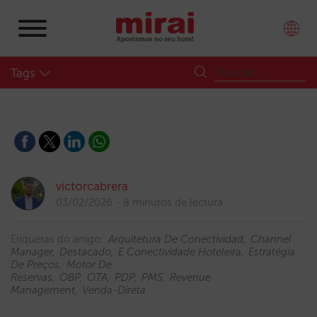
Tags
victorcabrera
03/02/2026
8 minutos de lectura
Etiquetas do artigo:
Arquitetura De Conectividad
Channel
Manager
Destacado
E Conectividade Hoteleira
Estratégia
De Preços
Motor De
Reservas
OBP
OTA
PDP
PMS
Revenue
Management
Venda-Direta