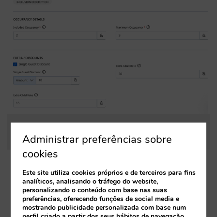
Configuração de preços por ocupação num Channel
Administrar preferências sobre
Manager OBP
cookies
Este site utiliza cookies próprios e de terceiros para fins
Quem tem o controlo do preço final?
Reside no
analíticos, analisando o tráfego do website,
sistema que gera o preço (RMS, Channel
personalizando o conteúdo com base nas suas
preferências, oferecendo funções de social media e
Manager ou PMS avançado), e é transportada de
mostrando publicidade personalizada com base num
perfil criado a partir dos seus hábitos de navegação.
forma explícita. No entanto, muitas vezes estes