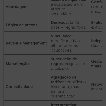
Gestão 
a ocupação é um
Abordagem
combin
atributo
único.
secundário.
Derivada:
tarifa
Explícit
Lógica de preços
base + regras fixas.
exatos.
Vinculado:
modificar a base
Indepen
Revenue Management
altera todas as
elástic
ocupações.
Supervisão de
Gestão 
Manutenção
regras:
exige vigiar
finais.
o cálculo.
Agregação de
tarifas:
simplifica o
Nativa:
Conectividade
inventário, mas
inventár
limita a
diferenciação.
Interpretativa: