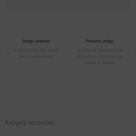
Post
navigation
Artigo anterior
Próximo artigo
A importância dos dados
O clube de fidelização da
para a venda direta
Mirai para o seu hotel ou
cadeia já chegou
Artigos recentes