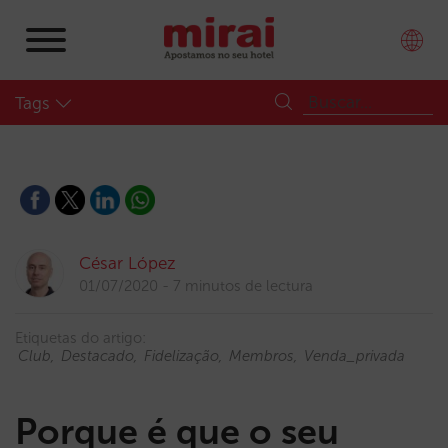
Tags
César López
01/07/2020
7 minutos de lectura
Etiquetas do artigo:
Club
Destacado
Fidelização
Membros
Venda_privada
Porque é que o seu