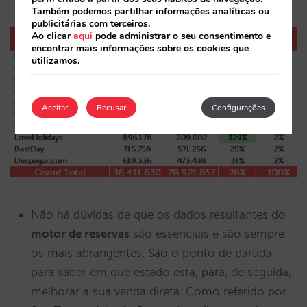
Também podemos partilhar informações analíticas ou
publicitárias com terceiros.
Ao clicar
aqui
pode administrar o seu consentimento e
encontrar mais informações sobre os cookies que
utilizamos.
Aceitar
Recusar
Configurações
Não há dúvidas de que os dados resultantes do
motor de reservas
são essenciais e são sempre
os mais abrangentes. São o ponto de partida
para saber em que estado está, para, de seguida,
melhorar a sua venda direta. Como referido por