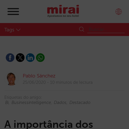
Tags
Pablo Sánchez
25/06/2020
10 minutos de lectura
Etiquetas do artigo:
Bi
Businessintelligence
Dados
Destacado
A importância dos