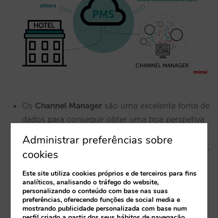
Os
Channel Manager
são uma excelente fonte de
dados para conseguir obter uma boa perspetiva
da distribuição, geralmente online (embora cada
Administrar preferências sobre
vez existam mais canais de operadores turísticos,
cookies
como o Jet2Holiday). Este
channel mix
é uma
Este site utiliza cookies próprios e de terceiros para fins
boa alternativa (e em tempo real) para definir e
analíticos, analisando o tráfego do website,
tomar medidas na procura de uma boa
personalizando o conteúdo com base nas suas
preferências, oferecendo funções de social media e
estratégia de venda direta, bem como realizar o
mostrando publicidade personalizada com base num
acompanhamento de imediato.
perfil criado a partir dos seus hábitos de navegação.