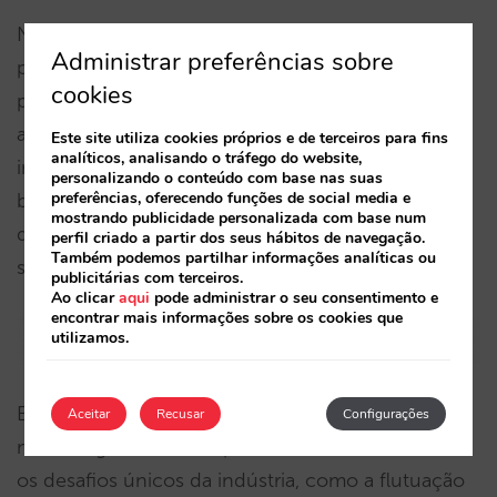
No entanto, à medida que as plataformas de IA
Administrar preferências sobre
procuram rentabilidade, a introdução de
cookies
publicidade paga parece inevitável. A IA poderia
adotar o modelo de pagamento por clique que foi
Este site utiliza cookies próprios e de terceiros para fins
analíticos, analisando o tráfego do website,
imensamente bem-sucedido nos motores de
personalizando o conteúdo com base nas suas
preferências, oferecendo funções de social media e
busca. Na verdade, o ChatGPT afirma o seguinte
mostrando publicidade personalizada com base num
quando questionado sobre a adição de links aos
perfil criado a partir dos seus hábitos de navegação.
Também podemos partilhar informações analíticas ou
seus resultados:
publicitárias com terceiros.
Ao clicar
aqui
pode administrar o seu consentimento e
encontrar mais informações sobre os cookies que
utilizamos.
Essa transição pode impactar significativamente o
Aceitar
Recusar
Configurações
marketing hoteleiro, especialmente considerando
os desafios únicos da indústria, como a flutuação