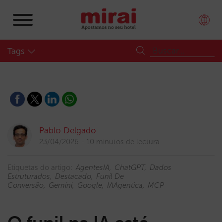
Tags
Pablo Delgado
23/04/2026
10 minutos de lectura
Etiquetas do artigo:
AgentesIA
ChatGPT
Dados
Estruturados
Destacado
Funil De
Conversão
Gemini
Google
IAAgentica
MCP