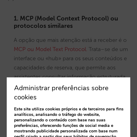
1. MCP (Model Context Protocol) ou
protocolos similares
A opção que mais atenção está a receber é o
MCP ou Model Text Protocol.
Trata–se de um
interface ou «hub» para os seus conteúdos e
capacidades de reserva, que permite aos
assistentes consultar informação estruturada
de forma direta.
Administrar preferências sobre
cookies
Muitos grupos hoteleiros já estão a investir na
Este site utiliza cookies próprios e de terceiros para fins
criação de uma infraestrutura MCP para
analíticos, analisando o tráfego do website,
personalizando o conteúdo com base nas suas
estarem preparados quando os assistentes
preferências, oferecendo funções de social media e
mostrando publicidade personalizada com base num
evoluírem para o “discovery automático”.
perfil criado a partir dos seus hábitos de navegação.