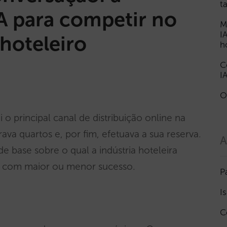
t
IA para competir no
M
I
hoteleiro
h
C
I
O
o principal canal de distribuição online na
ava quartos e, por fim, efetuava a sua reserva.
A
e base sobre o qual a indústria hoteleira
al, com maior ou menor sucesso.
P
I
C