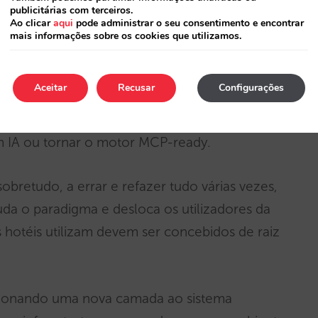
publicitárias com terceiros.
Ao clicar
aqui
pode administrar o seu consentimento e encontrar
mais informações sobre os cookies que utilizamos.
a infraestrutura
lui a Mirai — interpretou inicialmente a IA
Aceitar
Recusar
Configurações
dades sobre a infraestrutura atual. Alguns
 chatbot, funcionalidades no motor web que
IA ou tornar o motor MCP-ready.
sobretudo, a errar e refazer tudo várias vezes,
da o paradigma e desloca os utilizadores da
 hotéis utilizam devem ser concebidos de raiz
icionando uma nova camada ao sistema