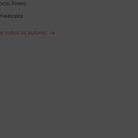
ocío Rivero
maialopez
er todos os autores