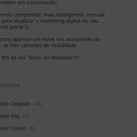
ambém em conversação
enos campanhas, mais inteligentes: manual
A para atualizar o marketing digital do seu
otel (parte 1)
omo aparece um hotel nos assistentes de
A: as três camadas de visibilidade
 fim da era “Book on Metasearch”
utores
ablo Delgado
(41)
sabel Rey
(3)
ésar López
(4)