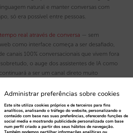
linguagem natural e manter conversas com
po, só era possível entre pessoas.
 tempo real através de conversa
— sem
 web como interface começa a ser desafiado,
 de canais 100% conversacionais que vivem fora
obretudo, o auge dos assistentes de IA como
ontinuará a ser um canal direto muito
 ponto de interação com o hotel. Como será a
ó o tempo dirá.
Administrar preferências sobre cookies
Este site utiliza cookies próprios e de terceiros para fins
implicação clara: o canal direto deverá ser
analíticos, analisando o tráfego do website, personalizando o
conteúdo com base nas suas preferências, oferecendo funções de
r uma reserva dentro de uma conversa
,
social media e mostrando publicidade personalizada com base
num perfil criado a partir dos seus hábitos de navegação.
 ocorra.
Também podemos partilhar informações analíticas ou