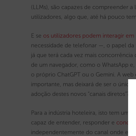
(LLMs), são capazes de compreender a 
utilizadores, algo que, até há pouco tem
E se
os utilizadores podem interagir em
necessidade de telefonar —, o papel da
já que terá cada vez mais concorrência
de um navegador, como o WhatsApp e, s
o próprio ChatGPT ou o Gemini. A web c
importante, mas deixará de ser o único
adoção destes novos “canais diretos”? S
Para a indústria hoteleira, isto tem uma 
capaz de entender, responder e
conclui
independentemente do canal onde esta