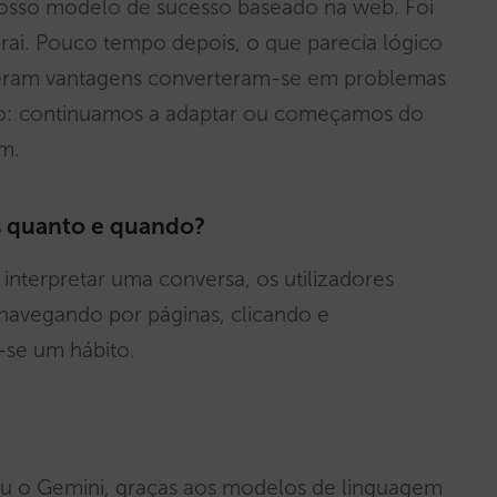
 o nosso modelo de sucesso baseado na web. Foi
ai. Pouco tempo depois, o que parecia lógico
s eram vantagens converteram-se em problemas
ão: continuamos a adaptar ou começamos do
em.
 quanto e quando?
nterpretar uma conversa, os utilizadores
 navegando por páginas, clicando e
-se um hábito.
ou o Gemini, graças aos modelos de linguagem