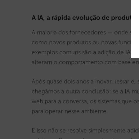
A IA, a rápida evolução de produto 
A maioria dos fornecedores — onde se inc
como novos produtos ou novas funcionali
exemplos comuns são a adição de IA ao
alteram o comportamento com base em 
Após quase dois anos a inovar, testar e, 
chegámos a outra conclusão: se a IA mu
web para a conversa, os sistemas que os
para operar nesse ambiente.
E isso não se resolve simplesmente ad