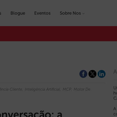
s
Blogue
Eventos
Sobre Nos
A
U
ência Cliente
Inteligência Artificial
MCP
Motor De
h
C
A
nversação: a
c