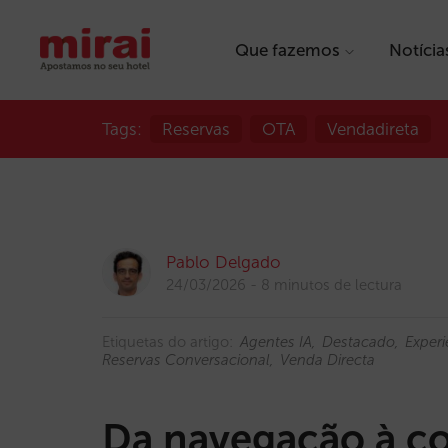
Que fazemos
Notícia
Tags:
Reservas
OTA
Vendadireta
Pablo Delgado
24/03/2026
8 minutos de lectura
Etiquetas do artigo:
Agentes IA
Destacado
Experi
Reservas Conversacional
Venda Directa
Da navegação à co