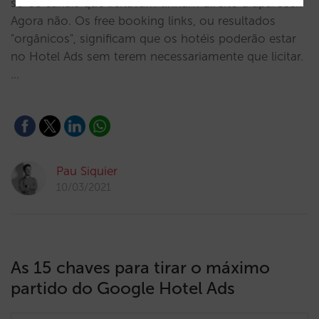
só os canais que licitavam tinham direito a aparecer.
Agora não. Os free booking links, ou resultados
"orgânicos", significam que os hotéis poderão estar
no Hotel Ads sem terem necessariamente que licitar.
…
Pau Siquier
10/03/2021
As 15 chaves para tirar o máximo
partido do Google Hotel Ads