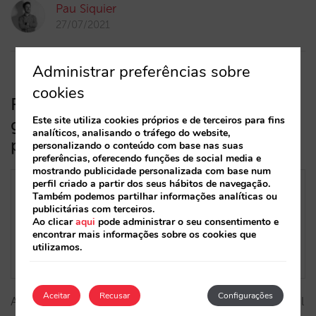
Pau Siquier
27/07/2021
Administrar preferências sobre
cookies
Free booking links ou hiperligações
Este site utiliza cookies próprios e de terceiros para fins
gratuitas em Hotel Ads, tudo o que
analíticos, analisando o tráfego do website,
precisa saber
personalizando o conteúdo com base nas suas
preferências, oferecendo funções de social media e
mostrando publicidade personalizada com base num
perfil criado a partir dos seus hábitos de navegação.
Também podemos partilhar informações analíticas ou
publicitárias com terceiros.
Ao clicar
aqui
pode administrar o seu consentimento e
encontrar mais informações sobre os cookies que
utilizamos.
Aceitar
Recusar
Configurações
Até à data, o Hotel Ads era uma montra paga na qual