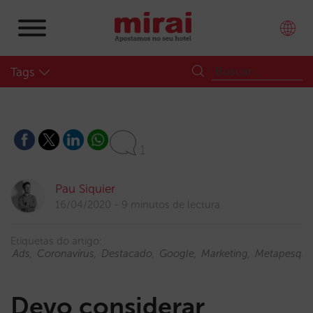
Tags
1
Pau Siquier
16/04/2020
9 minutos de lectura
Etiquetas do artigo:
Ads
Coronavirus
Destacado
Google
Marketing
Metapesqui
Devo considerar