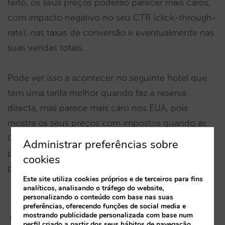
feito, os seus preços poderão parecer mais caros,
com impacto negativo no seu CTR (click-through-
rate), nas taxas de conversão e eventualmente nas
suas vendas totais.
Pode ver isso a acontecer no seguinte hotel que
tem uma tarifa melhor quando faz a reserva
directa, mas parece mais caro nos EUA, pois
mostra os seus preços com impostos quando as
OTA não o fazem. Pode testá-lo pessoalmente
a
Administrar preferências sobre
pesquisar nos Hotel Ads como se estivesse num
cookies
país diferente
.
Este site utiliza cookies próprios e de terceiros para fins
analíticos, analisando o tráfego do website,
personalizando o conteúdo com base nas suas
preferências, oferecendo funções de social media e
mostrando publicidade personalizada com base num
perfil criado a partir dos seus hábitos de navegação.