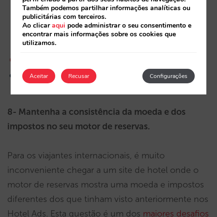
Também podemos partilhar informações analíticas ou
publicitárias com terceiros.
Ao clicar
aqui
pode administrar o seu consentimento e
encontrar mais informações sobre os cookies que
utilizamos.
Aceitar
Recusar
Configurações
8- Mantenha a consistência da moeda e dos
impostos no seu motor de reservas.
Para os viajantes internacionais, é muito
inconveniente chegar a um site de hotel onde o
motor de reservas mostra uma moeda e impostos
diferentes dos que tinham visto anteriormente nos
Hotel Ads. Esta questão é um dos
maiores desafios