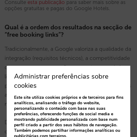
Consulte
esta publicação
para saber mais sobre as
opções gratuitas e pagas do Google Hotels.
Qual é a ordem dos resultados na secção de
“free booking links”?
Tradicionalmente, a Google valoriza a qualidade da
integração (requisitos técnicos), a competitividade
do preço em comparação com outros canais (ou
Administrar preferências sobre
licitadores) e a taxa de conversão do canal. Nas
cookies
próximas semanas iremos comprovar que variáveis
afetam esta ordem, mas de momento ainda é
Este site utiliza cookies próprios e de terceiros para fins
analíticos, analisando o tráfego do website,
muito cedo para tirar conclusões.
personalizando o conteúdo com base nas suas
preferências, oferecendo funções de social media e
mostrando publicidade personalizada com base num
De qualquer maneira, aproxima-se um novo
perfil criado a partir dos seus hábitos de navegação.
Também podemos partilhar informações analíticas ou
debate sobre o SEO dentro do Hotel Ad que será
publicitárias com terceiros.