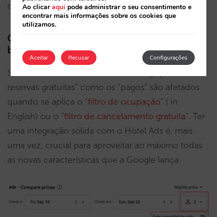
certamente emocionante.
Ao clicar
aqui
pode administrar o seu consentimento e
encontrar mais informações sobre os cookies que
utilizamos.
Os filtros afetam os resultados dos “free
booking links”?
Aceitar
Recusar
Configurações
Sim. Tanto os resultados das “hiperligações de
reservas gratuitas” como os “pagos” são afetados
quando se aplica o “
filtro de ocupação
” ( in
English) ou o “
filtro de cancelamento gratuita
“. Ter
uma integração sólida com o Hotel Ads é, mais
uma vez, crucial para aproveitar ao máximo todas
as novas características que a Google lança.