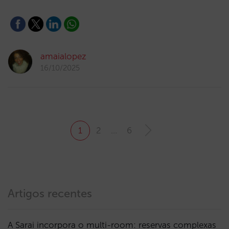
amaialopez
16/10/2025
1
2
…
6
Artigos recentes
A Sarai incorpora o multi-room: reservas complexas