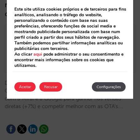
receita em 83% e maximiza o ROI
Este site utiliza cookies próprios e de terceiros para fins
com Performance Max
analíticos, analisando o tráfego do website,
personalizando o conteúdo com base nas suas
preferências, oferecendo funções de social media e
mostrando publicidade personalizada com base num
perfil criado a partir dos seus hábitos de navegação.
Também podemos partilhar informações analíticas ou
publicitárias com terceiros.
Ao clicar
aqui
pode administrar o seu consentimento e
encontrar mais informações sobre os cookies que
utilizamos.
De desafios de medição a resultados: O Grupo
Aceitar
Recusar
Configurações
Camino Real impulsiona a sua estratégia juntamente
com a Mirai e a Google para ganhar nas vendas
diretas (+7%) e competir melhor com as OTA’s.…