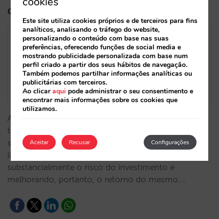
cookies
os cancelamentos (CPA líquido)
Este site utiliza cookies próprios e de terceiros para fins
analíticos, analisando o tráfego do website,
personalizando o conteúdo com base nas suas
preferências, oferecendo funções de social media e
mostrando publicidade personalizada com base num
perfil criado a partir dos seus hábitos de navegação.
Também podemos partilhar informações analíticas ou
publicitárias com terceiros.
Ao clicar
aqui
pode administrar o seu consentimento e
encontrar mais informações sobre os cookies que
utilizamos.
A trivago fornece um modelo mais simples,
transparente e seguro para os hotéis, evoluindo o
seu modelo de CPA bruto para o converter em CPA
Aceitar
Recusar
Configurações
líquido ao descontar cancelamentos, reduzindo
substancialmente o risco do investimento e
melhorando, portanto, o retorno do mesmo.…