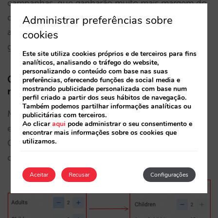
campanhas, que ganharão muito mais margem do
que atualmente, podendo licitar de forma mais
Administrar preferências sobre
agressiva, caso considere essa possibilidade, para
cookies
ganhar ainda mais visibilidade.
Este site utiliza cookies próprios e de terceiros para fins
analíticos, analisando o tráfego do website,
personalizando o conteúdo com base nas suas
Como posso verificar se o meu canal direto
preferências, oferecendo funções de social media e
mostrando publicidade personalizada com base num
mostra os preços com adultos e crianças?
perfil criado a partir dos seus hábitos de navegação.
Também podemos partilhar informações analíticas ou
Muito simples. Procure o seu hotel no Google e
publicitárias com terceiros.
Ao clicar
aqui
pode administrar o seu consentimento e
entre no módulo do Hotel Ads. Por defeito, o
encontrar mais informações sobre os cookies que
utilizamos.
Google seleciona 2 pessoas. Mude para uma
ocupação com crianças.
Aceitar
Recusar
Configurações