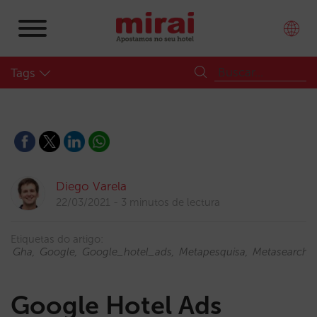
Tags
Diego Varela
22/03/2021
3 minutos de lectura
Etiquetas do artigo:
Gha
Google
Google_hotel_ads
Metapesquisa
Metasearch
Google Hotel Ads