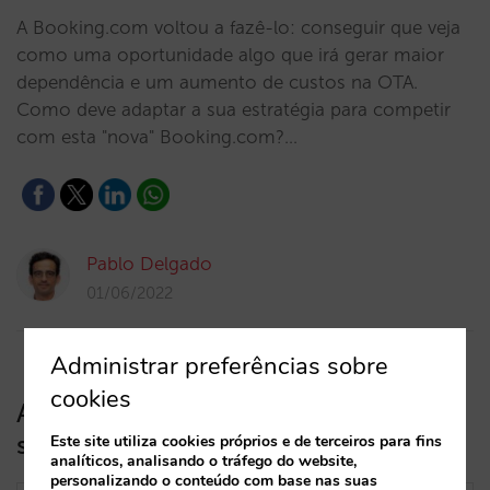
A Booking.com voltou a fazê-lo: conseguir que veja
como uma oportunidade algo que irá gerar maior
dependência e um aumento de custos na OTA.
Como deve adaptar a sua estratégia para competir
com esta "nova" Booking.com?…
Pablo Delgado
01/06/2022
Administrar preferências sobre
cookies
Agora pode ter níveis de adesão no
seu clube de fidelização
Este site utiliza cookies próprios e de terceiros para fins
analíticos, analisando o tráfego do website,
personalizando o conteúdo com base nas suas