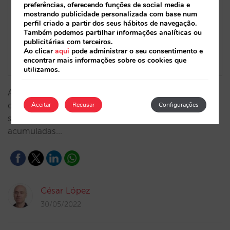
preferências, oferecendo funções de social media e
mostrando publicidade personalizada com base num
perfil criado a partir dos seus hábitos de navegação.
Também podemos partilhar informações analíticas ou
publicitárias com terceiros.
Ao clicar
aqui
pode administrar o seu consentimento e
encontrar mais informações sobre os cookies que
utilizamos.
Agora pode adicionar níveis de adesão ao seu clube
de fidelização e diferenciar descontos e tarifas dos
Aceitar
Recusar
Configurações
seus clientes com base nas suas estadias
acumuladas…
César López
30/05/2022