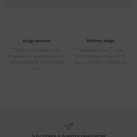
Post
navigation
Artigo anterior
Próximo artigo
Desafios (estratégicos, de
“Reservar e aderir”, uma
marketing e operacionais) da
funcionalidade essencial do
venda de extras no seu canal
seu programa de fidelização
direto
Suscríbete a nuestra newsletter