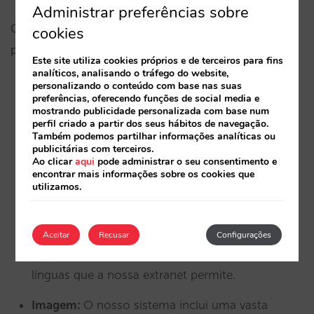
Administrar preferências sobre
Crie os seus extras na secção “Extras” do menu
cookies
principal da extranet:
Este site utiliza cookies próprios e de terceiros para fins
analíticos, analisando o tráfego do website,
personalizando o conteúdo com base nas suas
Textos:
Para além do nome do extra, pode
preferências, oferecendo funções de social media e
mostrando publicidade personalizada com base num
utilizar uma legenda para indicar uma boa razão
perfil criado a partir dos seus hábitos de navegação.
Também podemos partilhar informações analíticas ou
para comprá-lo (não repita as palavras que
publicitárias com terceiros.
utilizou no nome!). Na descrição, deve ser capaz
Ao clicar
aqui
pode administrar o seu consentimento e
encontrar mais informações sobre os cookies que
de motivar o cliente, tornando o extra mais
utilizamos.
atrativo e convincente. Se necessário, pode
acrescentar quaisquer restrições ou condições
especiais (aquilo a que chamamos “letras
Aceitar
Recusar
Configurações
pequenas”). Poderá incluir estes textos nas 23
línguas que a nossa extranet permite.
Imagem:
O nosso sistema inclui uma vasta