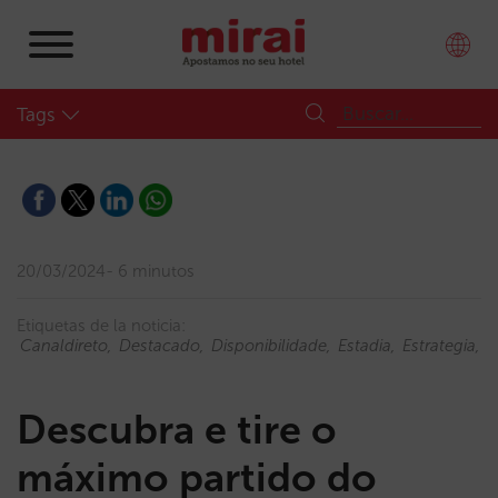
Tags
20/03/2024
6 minutos
Etiquetas de la noticia:
Canaldireto
Destacado
Disponibilidade
Estadia
Estrategia
E
Descubra e tire o
máximo partido do