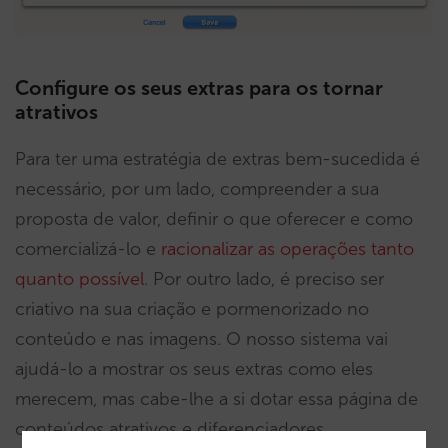
Configure os seus extras para os tornar
atrativos
Para ter uma estratégia de extras bem-sucedida é
necessário, por um lado, compreender a sua
proposta de valor, definir o que oferecer e como
comercializá-lo e
racionalizar as operações tanto
quanto possível
. Por outro lado, é preciso ser
criativo na sua criação e pormenorizado no
conteúdo e nas imagens. O nosso sistema vai
ajudá-lo a mostrar os seus extras como eles
merecem, mas cabe-lhe a si dotar essa página de
conteúdos atrativos e diferenciadores.