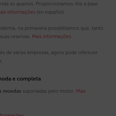
enda só quartos. Proporcionamos-lhe a base
ais informações
(en español).
demia, na primavera possibilitámos que, tanto
 suas reservas.
Mais informações
.
vés de várias empresas, agora pode oferecer
s
.
ómoda e completa
as moedas
suportadas pelo motor.
Mais
nformações