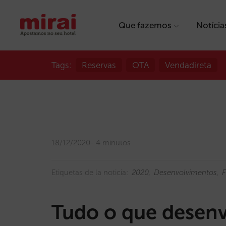
Que fazemos
Notícia
Tags:
Reservas
OTA
Vendadireta
18/12/2020
4 minutos
Etiquetas de la noticia:
2020
Desenvolvimentos
F
Tudo o que desen