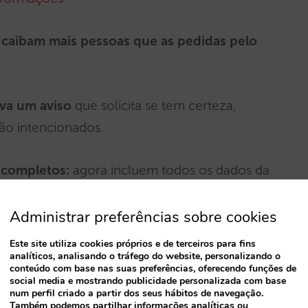
caibam mais pessoas que as pedidas pelo
iva um aviso
que solicita se tem certeza,
não intencionados.
 completos:
agora incluem todos os dados da
Administrar preferências sobre cookies
o hotel
. No pormenor de cada reserva da
Este site utiliza cookies próprios e de terceiros para fins
er reserva de forma fácil.
analíticos, analisando o tráfego do website, personalizando o
conteúdo com base nas suas preferências, oferecendo funções de
social media e mostrando publicidade personalizada com base
num perfil criado a partir dos seus hábitos de navegação.
o por períodos na extranet
: Agora tem todo
Também podemos partilhar informações analíticas ou