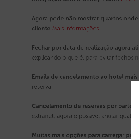
Agora pode não mostrar quartos onde 
cliente
Mais informações
.
Fechar por data de realização agora at
explicando o que é, para evitar fechos 
Emails de cancelamento ao hotel mais
reserva.
Cancelamento de reservas por parte d
extranet, agora é possível anular qualqu
Muitas mais opções para carregar preç