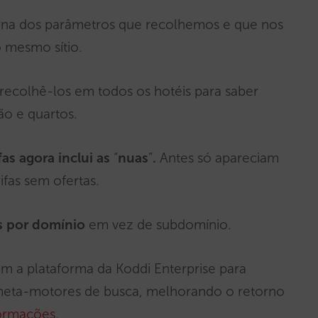
erna dos parâmetros que recolhemos e que nos
o mesmo sítio.
recolhê-los em todos os hotéis para saber
ão e quartos.
fas agora inclui as
“
nuas
”
.
Antes só apareciam
ifas sem ofertas.
s por domínio
em vez de subdomínio.
om a plataforma da Koddi Enterprise para
s meta-motores de busca, melhorando o retorno
formações
.