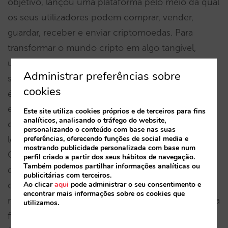
objetivo, lançou uma plataforma pelo meio da qual
os seus utilizadores podem comprar, vender,
guardar, receber e enviar criptomoedas. Para
transformar o mundo cripto em algo tangível,
utilizável e que agregue valor real, lançou os seus
Administrar preferências sobre
serviços CriptanCard e CriptanPay. O CriptanCard
cookies
é um cartão VISA que permite pagar em qualquer
estabelecimento do mundo, tanto fisicamente
Este site utiliza cookies próprios e de terceiros para fins
analíticos, analisando o tráfego do website,
como online, diretamente com criptomoedas ou
personalizando o conteúdo com base nas suas
preferências, oferecendo funções de social media e
levantar dinheiro numa caixa eletrónica. E o
mostrando publicidade personalizada com base num
CriptanPay, um portal de pagamentos para que
perfil criado a partir dos seus hábitos de navegação.
Também podemos partilhar informações analíticas ou
qualquer empresa aceite pagamentos em
publicitárias com terceiros.
Ao clicar
aqui
pode administrar o seu consentimento e
criptomoedas, de qualquer parte do mundo, mas
encontrar mais informações sobre os cookies que
receba €s na sua conta bancária. A Criptan segue a
utilizamos.
filosofia #criptoparatodos, permitindo acesso de