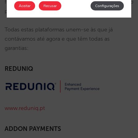
forma bastante simples a todas as pessoas que não
Aceitar
Recusar
Configurações
possuem conhecimentos técnicos.
Todas estas plataformas unem-se às que já
contávamos até agora e que têm todas as
garantias:
REDUNIQ
www.reduniq.pt
ADDON PAYMENTS