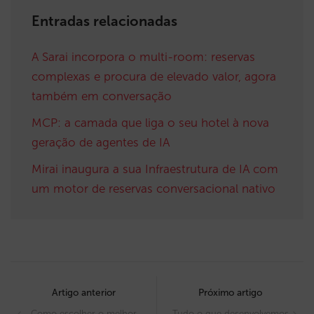
Entradas relacionadas
A Sarai incorpora o multi-room: reservas
complexas e procura de elevado valor, agora
também em conversação
MCP: a camada que liga o seu hotel à nova
geração de agentes de IA
Mirai inaugura a sua Infraestrutura de IA com
um motor de reservas conversacional nativo
Post
navigation
Artigo anterior
Próximo artigo
Como escolher o melhor
Tudo o que desenvolvemos