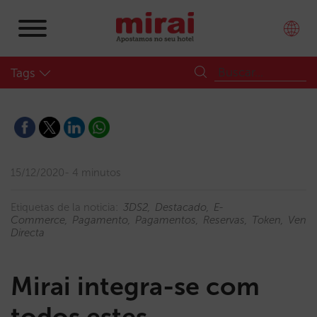
Tags
15/12/2020
4 minutos
Etiquetas de la noticia:
3DS2
Destacado
E-
Commerce
Pagamento
Pagamentos
Reservas
Token
Vend
Directa
Mirai integra-se com
todos estes