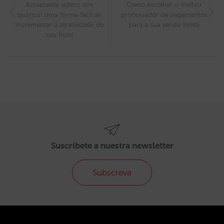
Acrescente vídeos dos
Como escolher o melhor
quartos: uma forma fácil de
processador de pagamentos
incrementar a atratividade do
para a sua venda direta
seu hotel
Suscríbete a nuestra newsletter
Subscreva