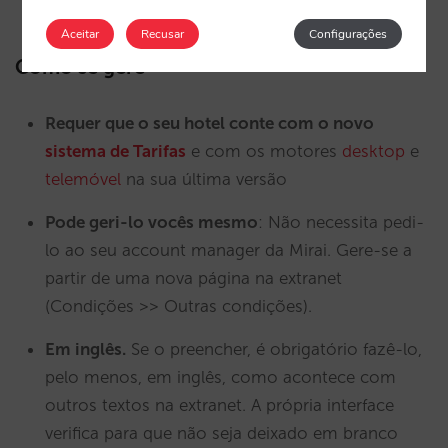
não suportam este campo
Aceitar
Recusar
Configurações
Como se gere
Requer que o seu hotel conte com o novo
sistema de Tarifas
e com os motores
desktop
e
telemóvel
na sua última versão
Pode geri-lo vocês mesmo
: Não necessita pedi-
lo ao seu account manager da Mirai. Gere-se a
partir de uma nova página na extranet
(Condições >> Outras condições).
Em inglês.
Se o preencher, é obrigatório fazê-lo,
pelo menos, em inglês, como acontece com
outros textos na extranet. A própria interface
verifica para que não seja deixado em branco