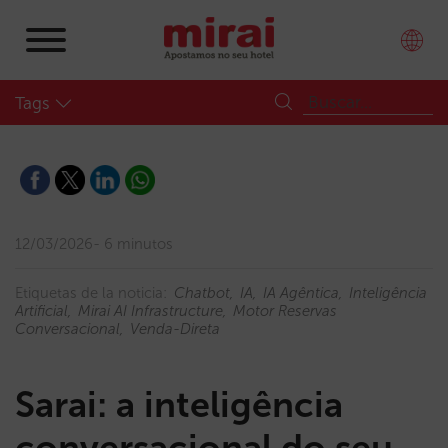
Tags
12/03/2026
6 minutos
Etiquetas de la noticia:
Chatbot
IA
IA Agêntica
Inteligência
Artificial
Mirai AI Infrastructure
Motor Reservas
Conversacional
Venda-Direta
Sarai: a inteligência
conversacional do seu