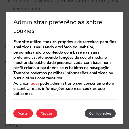
Incentivos alinhados exclusivamente com a sua
venda direta.
Administrar preferências sobre
Um único parceiro para motor, conversa e
evolução futura.
cookies
Este site utiliza cookies próprios e de terceiros para fins
A conversa não está separada da componente
analíticos, analisando o tráfego do website,
personalizando o conteúdo com base nas suas
operacional. É a componente operacional, noutro
preferências, oferecendo funções de social media e
mostrando publicidade personalizada com base num
formato. Além disso, a Sarai não se limita aos seus
perfil criado a partir dos seus hábitos de navegação.
canais próprios.
Também podemos partilhar informações analíticas ou
publicitárias com terceiros.
Ao clicar
aqui
pode administrar o seu consentimento e
encontrar mais informações sobre os cookies que
Graças ao MCP, outra das peças da Mirai AI
utilizamos.
Infrastructure, a arquitetura está preparada para
que possa projetar-se para assistentes de IA como
Aceitar
Recusar
Configurações
o ChatGPT e agentes externos quando o mercado
o exigir.