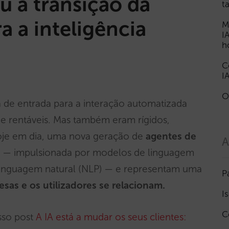
u a transição da
t
 a inteligência
M
I
h
C
I
O
a de entrada para a interação automatizada
s e rentáveis. Mas também eram rígidos,
 Hoje em dia, uma nova geração de
agentes de
A
r — impulsionada por modelos de linguagem
linguagem natural (NLP) — e representam uma
P
as e os utilizadores se relacionam.
I
C
sso post
A IA está a mudar os seus clientes: