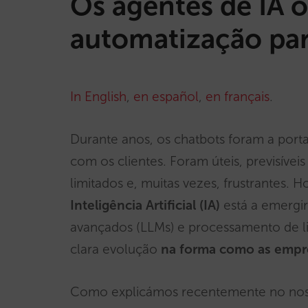
Os agentes de IA o
automatização para
In English
,
en español
,
en français
.
Durante anos, os chatbots foram a port
com os clientes. Foram úteis, previsívei
limitados e, muitas vezes, frustrantes.
Inteligência Artificial (IA)
está a emergi
avançados (LLMs) e processamento de 
clara evolução
na forma como as empres
Como explicámos recentemente no no