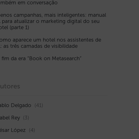
ambém em conversação
enos campanhas, mais inteligentes: manual
A para atualizar o marketing digital do seu
otel (parte 1)
omo aparece um hotel nos assistentes de
A: as três camadas de visibilidade
 fim da era “Book on Metasearch”
utores
ablo Delgado
(41)
sabel Rey
(3)
ésar López
(4)