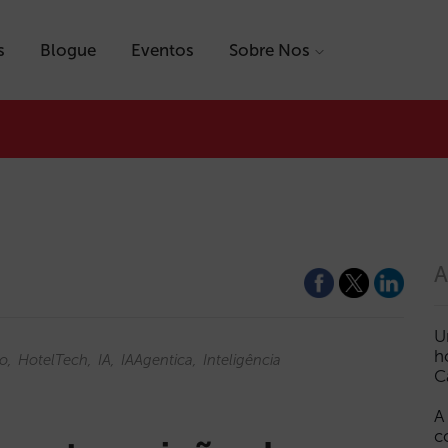
s
Blogue
Eventos
Sobre Nos
A
U
h
o
HotelTech
IA
IAAgentica
Inteligência
C
A
c