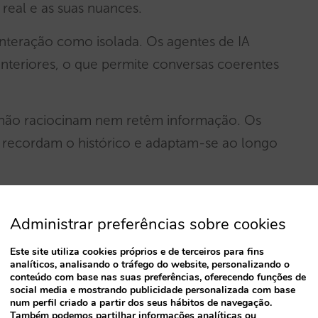
real e as suas nuances.
interação como isolada. Os agentes de IA
nteriores, o que permite conversas coerentes
 não raciocinam nem retêm informação. Os
, recordam o histórico e adaptam-se ao longo
idos para interações de voz naturais. Já os
Administrar preferências sobre cookies
ptos a manter conversas em tempo real e de
vos casos de utilização no atendimento ao
Este site utiliza cookies próprios e de terceiros para fins
analíticos, analisando o tráfego do website, personalizando o
conteúdo com base nas suas preferências, oferecendo funções de
social media e mostrando publicidade personalizada com base
ostas guiadas sem inteligência emocional. Os
num perfil criado a partir dos seus hábitos de navegação.
Também podemos partilhar informações analíticas ou