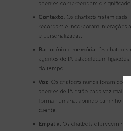
agentes compreendem o significado 
Contexto.
Os chatbots tratam cada 
recordam e incorporam interações a
e personalizadas.
Raciocínio e memória.
Os chatbots
agentes de IA estabelecem ligações
do tempo.
Voz.
Os chatbots nunca foram conceb
agentes de IA estão cada vez mais a
forma humana, abrindo caminho a no
cliente.
Empatia.
Os chatbots oferecem resp