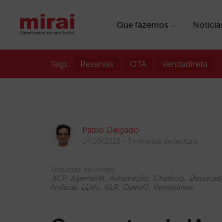
Que fazemos
Notícia
Tags:
Reservas
OTA
Vendadireta
Pablo Delgado
14/10/2025
5 minutos de lectura
Etiquetas do artigo:
ACP
AgentesIA
Automação
Chatbots
Destacad
Artificial
LLMs
NLP
OpenAI
Vendadireta