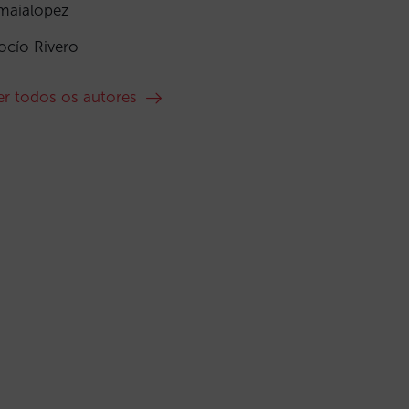
maialopez
ocío Rivero
er todos os autores