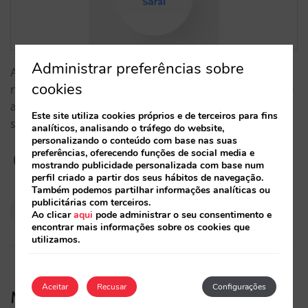
Administrar preferências sobre
A Sarai é o seu motor de reservas em linguagem
cookies
natural. Uma peça da Mirai AI Infrastructure para que
a conversa e a venda direta operem como um único
Este site utiliza cookies próprios e de terceiros para fins
sistema.…
analíticos, analisando o tráfego do website,
personalizando o conteúdo com base nas suas
preferências, oferecendo funções de social media e
mostrando publicidade personalizada com base num
perfil criado a partir dos seus hábitos de navegação.
Também podemos partilhar informações analíticas ou
publicitárias com terceiros.
Pablo Delgado
Ao clicar
aqui
pode administrar o seu consentimento e
12/03/2026
encontrar mais informações sobre os cookies que
utilizamos.
Aceitar
Recusar
Configurações
Mirai inaugura a sua Infraestrutura de