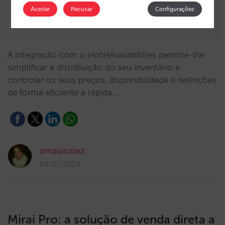
Aceitar
Recusar
Configurações
A integração com o HotelAvailabilities permite-lhe
simplificar a distribuição do seu inventário e
controlar os seus preços, disponibilidade e restrições
de forma eficiente e rápida.…
amaialopez
08/07/2024
Mirai Pro: a solução de venda direta a