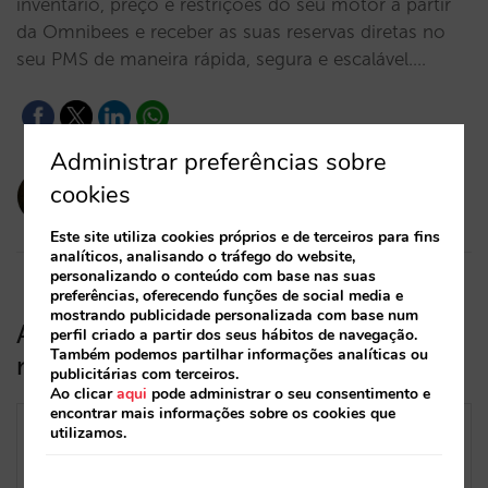
inventário, preço e restrições do seu motor a partir
da Omnibees e receber as suas reservas diretas no
seu PMS de maneira rápida, segura e escalável.…
Administrar preferências sobre
amaialopez
cookies
23/09/2024
Este site utiliza cookies próprios e de terceiros para fins
analíticos, analisando o tráfego do website,
personalizando o conteúdo com base nas suas
preferências, oferecendo funções de social media e
mostrando publicidade personalizada com base num
A Mirai integra-se com o channel
perfil criado a partir dos seus hábitos de navegação.
Também podemos partilhar informações analíticas ou
manager HotelAvailabilities
publicitárias com terceiros.
Ao clicar
aqui
pode administrar o seu consentimento e
encontrar mais informações sobre os cookies que
utilizamos.