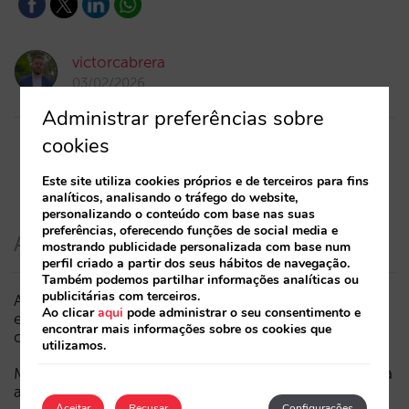
victorcabrera
03/02/2026
Administrar preferências sobre
cookies
Este site utiliza cookies próprios e de terceiros para fins
analíticos, analisando o tráfego do website,
personalizando o conteúdo com base nas suas
preferências, oferecendo funções de social media e
Artigos recentes
mostrando publicidade personalizada com base num
perfil criado a partir dos seus hábitos de navegação.
Também podemos partilhar informações analíticas ou
publicitárias com terceiros.
A Sarai incorpora o multi-room: reservas complexas
Ao clicar
aqui
pode administrar o seu consentimento e
e procura de elevado valor, agora também em
encontrar mais informações sobre os cookies que
conversação
utilizamos.
Menos campanhas, mais inteligentes: manual IA para
atualizar o marketing digital do seu hotel (parte 1)
Aceitar
Recusar
Configurações