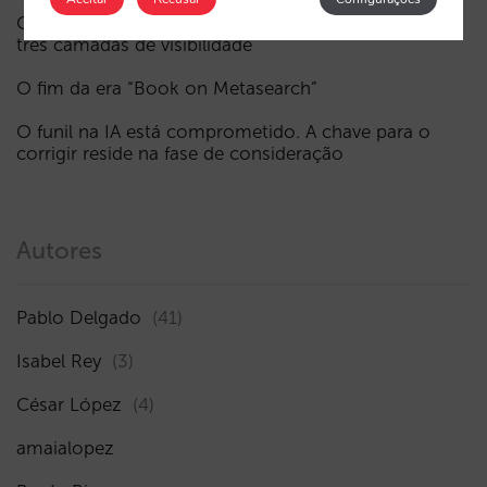
Como aparece um hotel nos assistentes de IA: as
três camadas de visibilidade
O fim da era “Book on Metasearch”
O funil na IA está comprometido. A chave para o
corrigir reside na fase de consideração
Autores
Pablo Delgado
(41)
Isabel Rey
(3)
César López
(4)
amaialopez