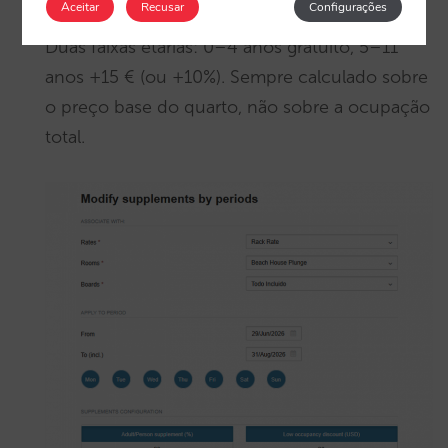
Aceitar
Recusar
Configurações
Duas faixas etárias: 0–4 anos gratuito, 5–11
anos +15 € (ou +10%). Sempre calculado sobre
o preço base do quarto, não sobre a ocupação
total.