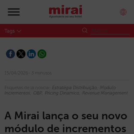
Tags
15/04/2026
3 minutos
Etiquetas de la noticia:
Estratégia Distribuição
Modulo
Incrementos
OBP
Pricing Dinamico
Revenue Management
A Mirai lança o seu novo
módulo de incrementos