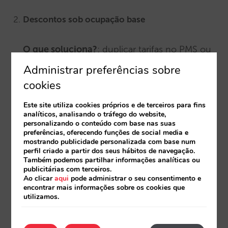
Descontos sob ocupação base
O que soluciona?
: duplicar tarifas no PMS ou
Channel Manager.
Administrar preferências sobre
cookies
Defina ocupação base (Duplo) e aplique
Este site utiliza cookies próprios e de terceiros para fins
descontos para ocupações menores (Uso
analíticos, analisando o tráfego do website,
personalizando o conteúdo com base nas suas
Individual): -30 € ou -20%. A partir de um
preferências, oferecendo funções de social media e
único ponto de configuração.
mostrando publicidade personalizada com base num
perfil criado a partir dos seus hábitos de navegação.
Também podemos partilhar informações analíticas ou
publicitárias com terceiros.
Precisão em faixas infantis
Ao clicar
aqui
pode administrar o seu consentimento e
encontrar mais informações sobre os cookies que
utilizamos.
O que soluciona?
: percentagens genéricas e
imprecisas.