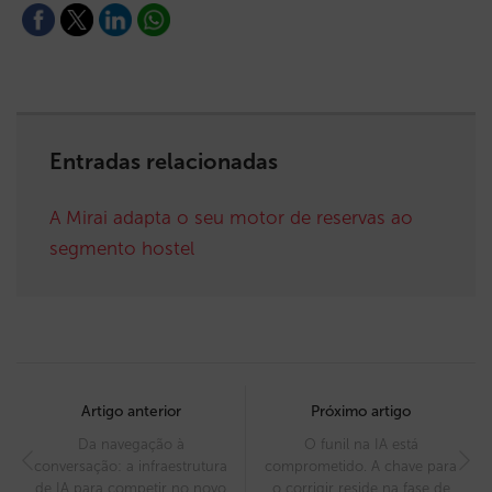
Entradas relacionadas
A Mirai adapta o seu motor de reservas ao
segmento hostel
Post
navigation
Artigo anterior
Próximo artigo
Da navegação à
O funil na IA está
conversação: a infraestrutura
comprometido. A chave para
de IA para competir no novo
o corrigir reside na fase de