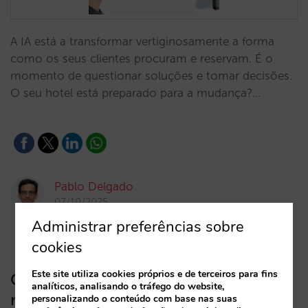
A IA está a transformar vertiginosamente a forma
como os seus clientes procuram e reservam. É o
momento de questionar soluções e tomar decisões.
O seu hotel está preparado para a mudança?…
Pablo Delgado
07/10/2025
Administrar preferências sobre
cookies
Este site utiliza cookies próprios e de terceiros para fins
Como a inteligência artificial está a
analíticos, analisando o tráfego do website,
reformular a indústria do marketing
personalizando o conteúdo com base nas suas