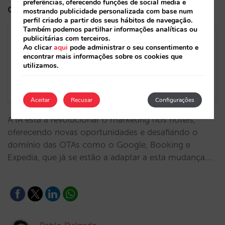
preferências, oferecendo funções de social media e
digital no setor hoteleiro
mostrando publicidade personalizada com base num
perfil criado a partir dos seus hábitos de navegação.
Também podemos partilhar informações analíticas ou
publicitárias com terceiros.
Ao clicar
aqui
pode administrar o seu consentimento e
encontrar mais informações sobre os cookies que
utilizamos.
Aceitar
Recusar
Configurações
A IA está a revolucionar o marketing nos hotéis,
oferecendo novas oportunidades e desafiando o
domínio das OTAs como o Google, Booking e
Expedia, que já se estão a adaptar a esta mudança.…