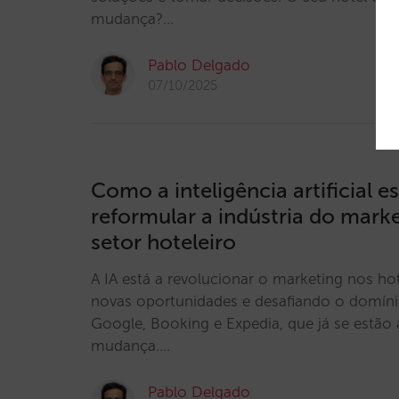
mudança?…
Pablo Delgado
07/10/2025
Como a inteligência artificial es
reformular a indústria do marke
setor hoteleiro
A IA está a revolucionar o marketing nos ho
novas oportunidades e desafiando o domí
Google, Booking e Expedia, que já se estão 
mudança.…
Pablo Delgado