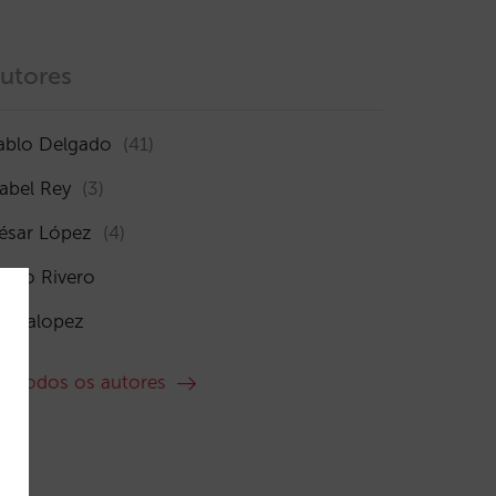
utores
ablo Delgado
(41)
sabel Rey
(3)
ésar López
(4)
ocío Rivero
maialopez
er todos os autores