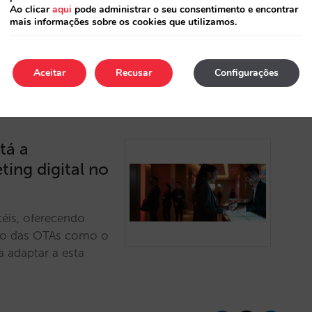
Ao clicar
aqui
pode administrar o seu consentimento e encontrar
mais informações sobre os cookies que utilizamos.
Aceitar
Recusar
Configurações
tá a
ting digital no
téis, oferecendo
nio das OTAs como o
a adaptar a esta