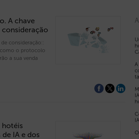
o. A chave
A
de consideração
U
e de consideração::
h
a como o protocolo
C
rão a sua venda
A
c
t
M
I
h
C
I
 hotéis
O
 de IA e dos