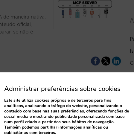
 de maneira nativa,
A
eúdo oficial,
eparar-se não é
P
I
C
R
a
Administrar preferências sobre cookies
tes: adapte-se
Este site utiliza cookies próprios e de terceiros para fins
V
analíticos, analisando o tráfego do website, personalizando o
conteúdo com base nas suas preferências, oferecendo funções de
social media e mostrando publicidade personalizada com base
 forma como os seus
num perfil criado a partir dos seus hábitos de navegação.
 de questionar
Também podemos partilhar informações analíticas ou
publicitárias com terceiros.
á preparado para a