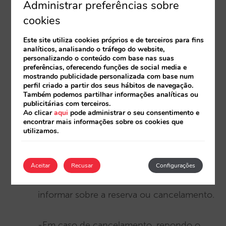
Administrar preferências sobre
cookies
-No caso de o fazer, a reserva passará de
Este site utiliza cookies próprios e de terceiros para fins
“pendente de pagamento” para
analíticos, analisando o tráfego do website,
“confirmada”.
personalizando o conteúdo com base nas suas
preferências, oferecendo funções de social media e
mostrando publicidade personalizada com base num
perfil criado a partir dos seus hábitos de navegação.
-Caso contrário, ou seja, se o cliente não
Também podemos partilhar informações analíticas ou
efetuar o pagamento ou garantia no prazo
publicitárias com terceiros.
Ao clicar
aqui
pode administrar o seu consentimento e
que lhe foi dado, a reserva será cancelada
encontrar mais informações sobre os cookies que
utilizamos.
automaticamente.
-Em qualquer dos casos, enviaremos um
Aceitar
Recusar
Configurações
email tanto ao cliente como ao hotel para
informar sobre a reserva ou cancelamento.
-Em caso de cancelamento, repondo o