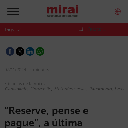
Tags
07/11/2024
4 minutos
Etiquetas de la noticia:
Canaldireto
Conversão
Motordereservas
Pagamento
Preços
“Reserve, pense e
pague”, a última