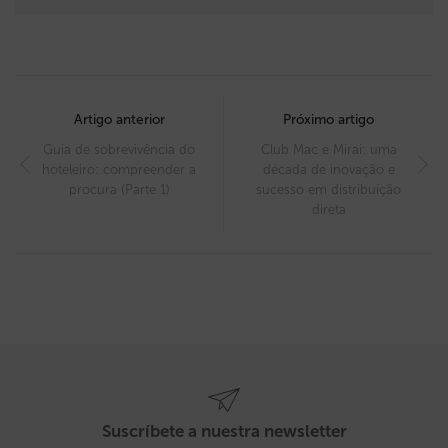
Post
navigation
Artigo anterior
Próximo artigo
Guia de sobrevivência do
Club Mac e Mirai: uma
hoteleiro: compreender a
década de inovação e
procura (Parte 1)
sucesso em distribuição
direta
Suscríbete a nuestra newsletter