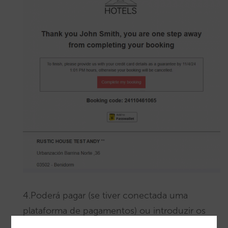
4.Poderá pagar (se tiver conectada uma
plataforma de pagamentos) ou introduzir os
dados do cartão como garantia.