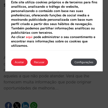
Este site utiliza cookies próprios e de terceiros para fins
seus dados de procura
analíticos, analisando o tráfego do website,
personalizando o conteúdo com base nas suas
preferências, oferecendo funções de social media e
mostrando publicidade personalizada com base num
perfil criado a partir dos seus hábitos de navegação.
Também podemos partilhar informações analíticas ou
publicitárias com terceiros.
Ao clicar
aqui
pode administrar o seu consentimento e
encontrar mais informações sobre os cookies que
utilizamos.
Ao analisar as suas vendas diretas, não ignore os
Aceitar
Recusar
Configurações
dados de pedidos de reserva que recebe no seu
motor de reservas. Tanto os pedidos totais como
aqueles a que não pode atender. Verá que lhe
fornecem muita informação que pode originar
oportunidades de melhoria.…