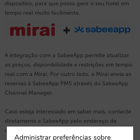
dispositivo, para que possa gerir o seu hotel em
tempo real muito facilmente.
A integração com a SabeeApp permite atualizar
os preços, disponibilidade e restrições em tempo
real com a Mirai. Por outro lado, a Mirai envia as
reservas à SabeeApp PMS através do SabeeApp
Channel Manager.
Caso esteja interessado em saber mais, contacte
diretamente a SabeeApp pelo endereço de
correio eletrónico
sales@sabeapp.com
.
Administrar preferências sobre