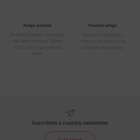
Post
navigation
Artigo anterior
Próximo artigo
Booking Network Sponsored
Mais personalização e
Ads (anteriormente “Native
informação sobre a sua
Ads”): tudo o que precisa
estratégia de upselling
saber
Suscríbete a nuestra newsletter
Subscreva