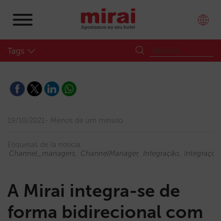
Tags
19/10/2021
Menos de um minuto
Etiquetas de la noticia:
Channel_managers
ChannelManager
Integração
Integraçõe
A Mirai integra-se de
forma bidirecional com