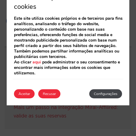
cookies
Este site utiliza cookies próprios e de terceiros para fins
analíticos, analisando o tráfego do website,
personalizando o conteúdo com base nas suas
preferências, oferecendo funções de social media e
mostrando publicidade personalizada com base num
perfil criado a partir dos seus hábitos de navegação.
Também podemos partilhar informações analíticas ou
publicitárias com terceiros.
Entradas relacionadas
Ao clicar
aqui
pode administrar o seu consentimento e
encontrar mais informações sobre os cookies que
utilizamos.
Dos boxes: tudo pronto para 2026
A Mirai integra-se com a Cloudbeds, a
Aceitar
Recusar
Configurações
plataforma unificada de gestão hoteleira
Mais um passo na integração Mirai-Affilired:
valide as suas reservas