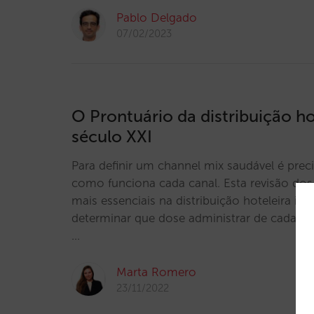
Pablo Delgado
07/02/2023
O Prontuário da distribuição ho
século XXI
Para definir um channel mix saudável é pre
como funciona cada canal. Esta revisão do
mais essenciais na distribuição hoteleira irá 
determinar que dose administrar de cada um
…
Marta Romero
23/11/2022