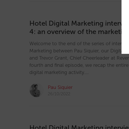
Hotel Digital Marketing intervi
4: an overview of the marketin
Welcome to the end of the series of intervi
Marketing between Pau Siquier, our Digital 
and Trevor Grant, Chief Cheerleader at Reve
fourth and final episode, we recap the entir
digital marketing activity.…
Pau Siquier
26/10/2022
Hotel Digital Marketing intervi