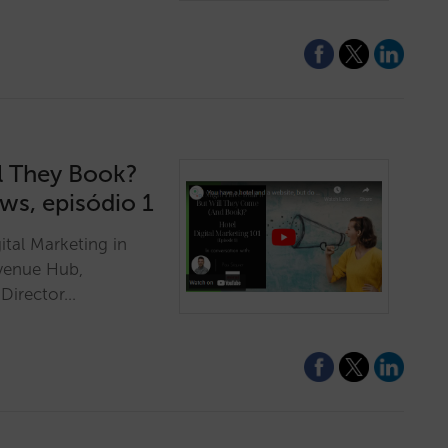
ll They Book?
ews, episódio 1
ital Marketing in
evenue Hub,
 Director…