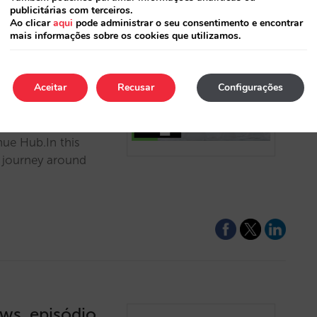
publicitárias com terceiros.
Ao clicar
aqui
pode administrar o seu consentimento e encontrar
mais informações sobre os cookies que utilizamos.
ews, episódio
g funnel
Aceitar
Recusar
Configurações
ews on #Digital
Marketing Director
nue Hub.In this
e journey around
ews, episódio