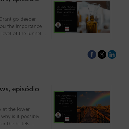
r Grant go deeper
you the importance
 level of the funnel.…
ews, episódio
y at the lower
 why is it possibly
for the hotels.…