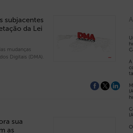
s subjacentes
A
etação da Lei
U
h
s das mudanças
C
dos Digitais (DMA).
A
c
t
M
I
h
C
I
ora sua
O
om as