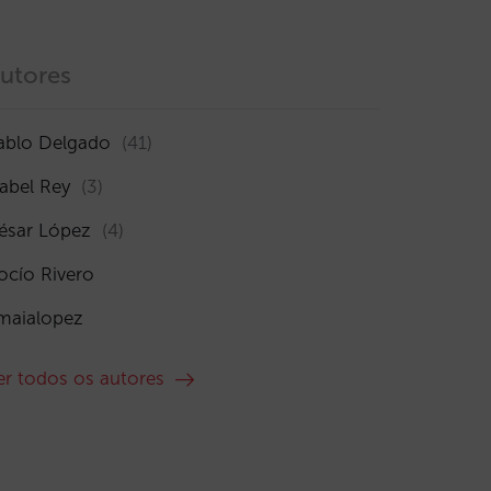
utores
ablo Delgado
(41)
sabel Rey
(3)
ésar López
(4)
ocío Rivero
maialopez
er todos os autores