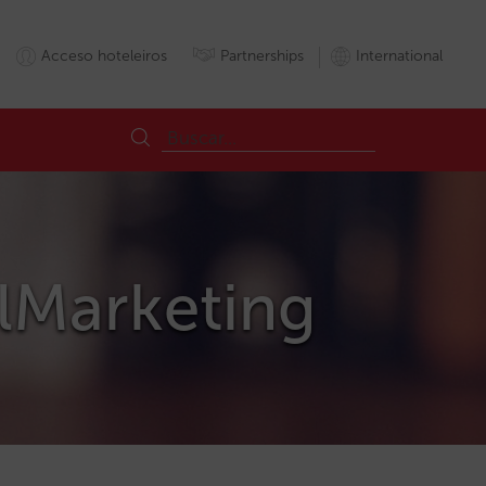
Acceso hoteleiros
Partnerships
International
alMarketing