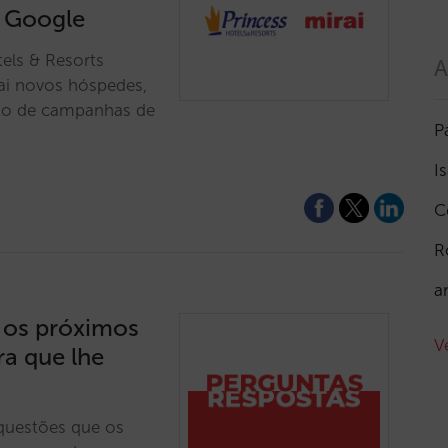
 Google
els & Resorts
A
ai novos hóspedes,
nto de campanhas de
P
I
C
R
a
e os próximos
V
ra que lhe
questões que os