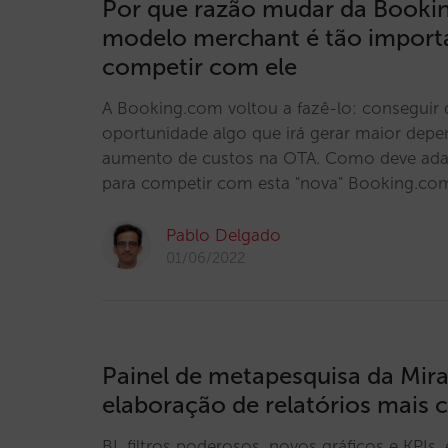
Por que razão mudar da Booki
modelo merchant é tão import
competir com ele
A Booking.com voltou a fazê-lo: consegui
oportunidade algo que irá gerar maior dep
aumento de custos na OTA. Como deve adapt
para competir com esta "nova" Booking.c
Pablo Delgado
01/06/2022
Painel de metapesquisa da Mirai
elaboração de relatórios mais
BI, filtros poderosos, novos gráficos e KPIs