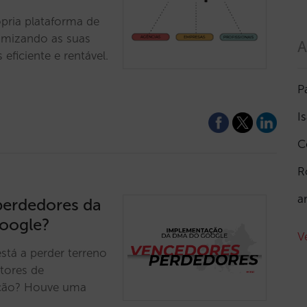
ópria plataforma de
ximizando as suas
A
eficiente e rentável.
P
I
C
R
a
perdedores da
oogle?
V
tá a perder terreno
tores de
uação? Houve uma
?…