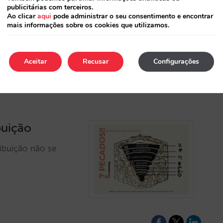
 comissões é
publicitárias com terceiros.
Ao clicar
aqui
pode administrar o seu consentimento e encontrar
el? Que visibilidade
mais informações sobre os cookies que utilizamos.
?...…
Aceitar
Recusar
Configurações
buição
ribuição não se