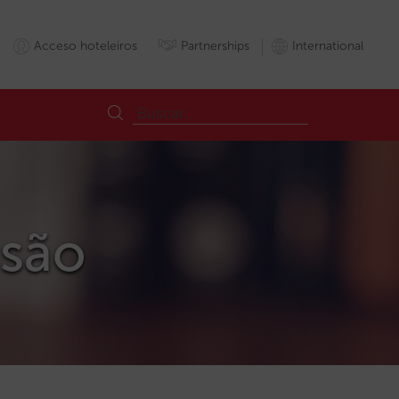
Acceso hoteleiros
Partnerships
International
ssão