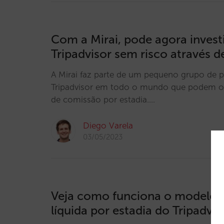
Com a Mirai, pode agora invest
Tripadvisor sem risco através 
A Mirai faz parte de um pequeno grupo de p
Tripadvisor em todo o mundo que podem o
de comissão por estadia.…
Diego Varela
03/05/2023
Veja como funciona o modelo 
líquida por estadia do Tripadvis