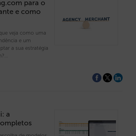
ng.com para o
ante e como
r que veja como uma
endência e um
ar a sua estratégia
om?…
: a
 completos
, escolha de modelos