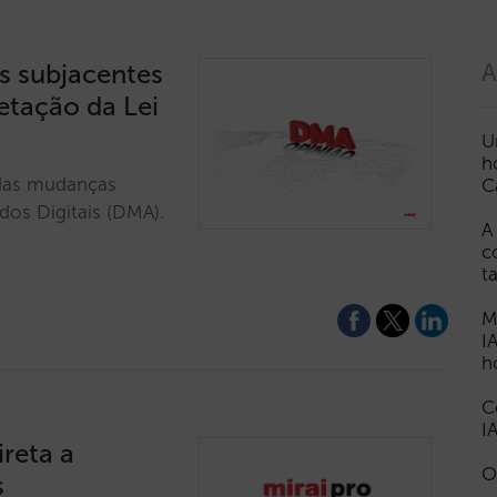
s subjacentes
A
etação da Lei
U
h
s das mudanças
C
dos Digitais (DMA).
A
c
t
M
I
h
C
I
ireta a
O
s