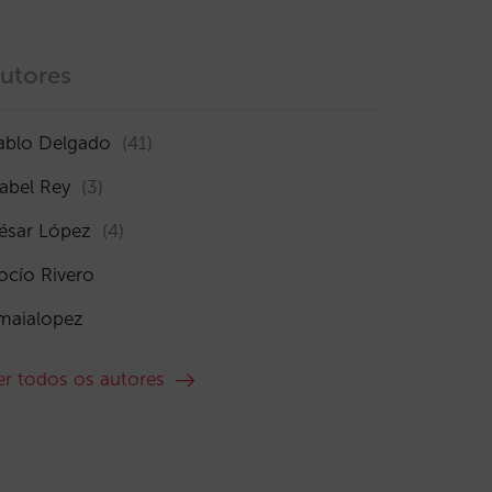
utores
ablo Delgado
(41)
sabel Rey
(3)
ésar López
(4)
ocío Rivero
maialopez
er todos os autores