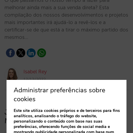
O que passámos o nosso tempo a fazer para
melhorar ainda mais a sua venda direta? Esta
compilação dos nossos desenvolvimentos e projetos
mais importantes irá ajudá-lo a revê-los e a
certificar-se de que está a tirar o máximo partido dos
mesmos…
Isabel Rey
12/12/2022
Administrar preferências sobre
cookies
Já chegou o calendário de preços da
Este site utiliza cookies próprios e de terceiros para fins
analíticos, analisando o tráfego do website,
Mirai
personalizando o conteúdo com base nas suas
preferências, oferecendo funções de social media e
mostrando publicidade personalizada com base num