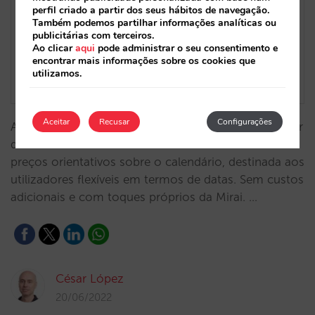
perfil criado a partir dos seus hábitos de navegação.
Também podemos partilhar informações analíticas ou
publicitárias com terceiros.
Ao clicar
aqui
pode administrar o seu consentimento e
encontrar mais informações sobre os cookies que
utilizamos.
Aceitar
Recusar
Configurações
Apresentamos uma das grandes novidades do motor
de reservas da Mirai deste ano: uma camada de
preços orientativos sobre o calendário, destinada aos
utilizadores flexíveis em termos de datas. Sem custos
adicionais e com toques próprios da Mirai. …
César López
20/06/2022