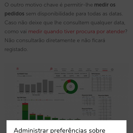
O outro motivo chave é permitir-lhe
medir os
pedidos
sem disponibilidade para todas as datas.
Caso não deixe que lhe consultem qualquer data,
como vai
medir quando tiver procura por atender
?
Não consultarão diretamente e não ficará
registado.
Administrar preferências sobre