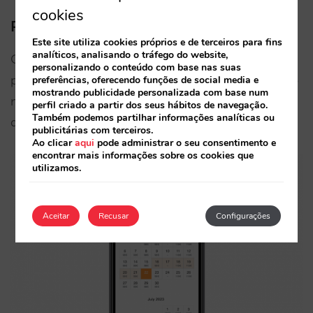
cookies
Perfeitamente adaptado a telemóvel
Este site utiliza cookies próprios e de terceiros para fins
analíticos, analisando o tráfego do website,
Outra evidência que nem sempre se cumpre: os
personalizando o conteúdo com base nas suas
preços no calendário devem ser mostrados com o
preferências, oferecendo funções de social media e
mostrando publicidade personalizada com base num
mesmo conteúdo e facilidade de utilização em
perfil criado a partir dos seus hábitos de navegação.
Também podemos partilhar informações analíticas ou
dispositivos móveis, tátil e sem setas incómodas.
publicitárias com terceiros.
Ao clicar
aqui
pode administrar o seu consentimento e
encontrar mais informações sobre os cookies que
utilizamos.
Aceitar
Recusar
Configurações