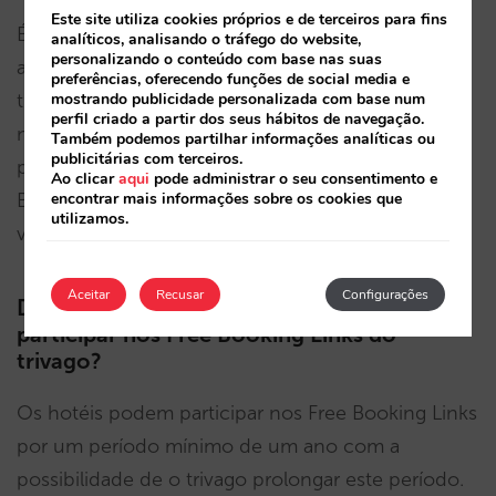
Este site utiliza cookies próprios e de terceiros para fins
É de notar que, devido ao posicionamento dos
analíticos, analisando o tráfego do website,
personalizando o conteúdo com base nas suas
anúncios, as campanhas pagas receberão mais
preferências, oferecendo funções de social media e
mostrando publicidade personalizada com base num
tráfego do que os Free Booking Links, pelo que
perfil criado a partir dos seus hábitos de navegação.
não é recomendado que os hotéis façam uma
Também podemos partilhar informações analíticas ou
publicitárias com terceiros.
pausa nas campanhas para ativarem os Free
Ao clicar
aqui
pode administrar o seu consentimento e
encontrar mais informações sobre os cookies que
Booking Links, uma vez que perderão tráfego e
utilizamos.
volume de reservas.
Aceitar
Recusar
Configurações
Durante quanto tempo pode um hotel
participar nos Free Booking Links do
trivago?
Os hotéis podem participar nos Free Booking Links
por um período mínimo de um ano com a
possibilidade de o trivago prolongar este período.