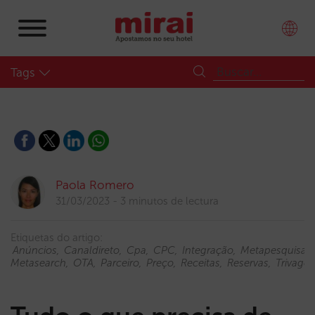
Tags
Paola Romero
31/03/2023
3 minutos de lectura
Etiquetas do artigo:
Anúncios
Canaldireto
Cpa
CPC
Integração
Metapesquisa
Metasearch
OTA
Parceiro
Preço
Receitas
Reservas
Trivago