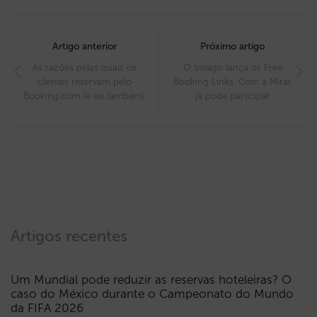
Post
navigation
Artigo anterior
Próximo artigo
As razões pelas quais os
O trivago lança os Free
clientes reservam pelo
Booking Links. Com a Mirai,
Booking.com (e eu também)
já pode participar
Artigos recentes
Um Mundial pode reduzir as reservas hoteleiras? O
caso do México durante o Campeonato do Mundo
da FIFA 2026