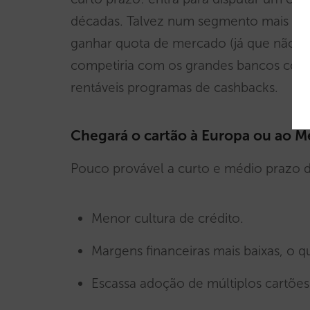
décadas. Talvez num segmento mais gene
ganhar quota de mercado (já que não 
competiria com os grandes bancos como
rentáveis programas de cashbacks.
Chegará o cartão à Europa ou ao M
Pouco provável a curto e médio prazo d
Menor cultura de crédito.
Margens financeiras mais baixas, o q
Escassa adoção de múltiplos cartões