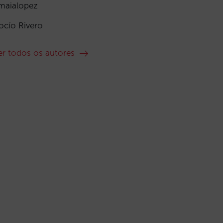
maialopez
ocío Rivero
er todos os autores