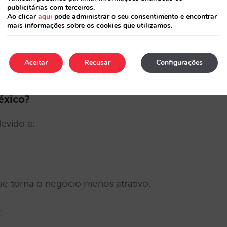
publicitárias com terceiros.
ralista, não viajante frequente, consiga
Ao clicar
aqui
pode administrar o seu consentimento e encontrar
mais informações sobre os cookies que utilizamos.
tem nenhum custo anual), mas mesmo aí
 o Bank of America ou o Chase e os seus
Aceitar
Recusar
Configurações
éxico?
evido a:
ue torna o negócio menos atrativo.
.