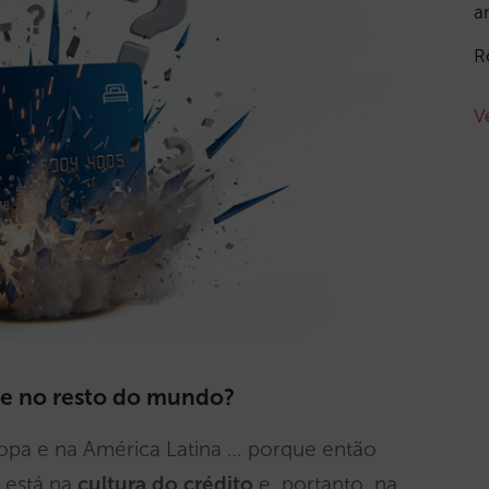
a
R
V
 e no resto do mundo?
opa e na América Latina … porque então
 está na
cultura do crédito
e, portanto, na