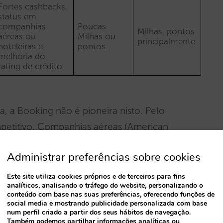
Fortes cashbacks,
status em
companhias
Poucas.
Milhas, pontos
aéreas ou
Milhas ou
principalmente
hoteleiras e
pontos.
melhoria do
rating de crédito
, a Booking não é pioneira nisto. Pelo
mpetitivo. Companhias aéreas (American
iras (Hilton, Marriott), retalhistas como Walmart,
Administrar preferências sobre cookies
até gasolineiras como Exxon ou Shell têm os
em por um segmento muito desejado: os
Este site utiliza cookies próprios e de terceiros para fins
analíticos, analisando o tráfego do website, personalizando o
ntáveis e os mais cobiçados. Por isso, embora o
conteúdo com base nas suas preferências, oferecendo funções de
social media e mostrando publicidade personalizada com base
 não tem o sucesso garantido, pelo menos a
num perfil criado a partir dos seus hábitos de navegação.
Também podemos partilhar informações analíticas ou
po onde outros já fidelizam clientes há