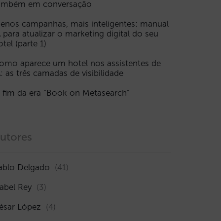
ambém em conversação
enos campanhas, mais inteligentes: manual
A para atualizar o marketing digital do seu
otel (parte 1)
omo aparece um hotel nos assistentes de
A: as três camadas de visibilidade
 fim da era “Book on Metasearch”
utores
ablo Delgado
(41)
sabel Rey
(3)
ésar López
(4)