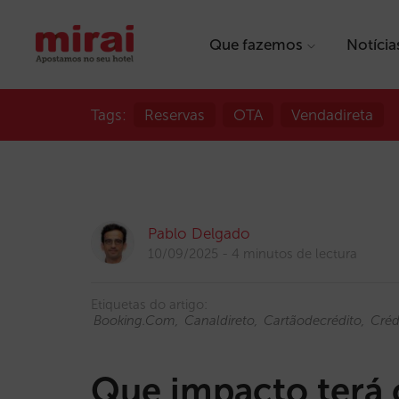
Que fazemos
Notícia
Tags:
Reservas
OTA
Vendadireta
Pablo Delgado
10/09/2025
4 minutos de lectura
Etiquetas do artigo:
Booking.com
Canaldireto
Cartãodecrédito
Créd
Que impacto terá 