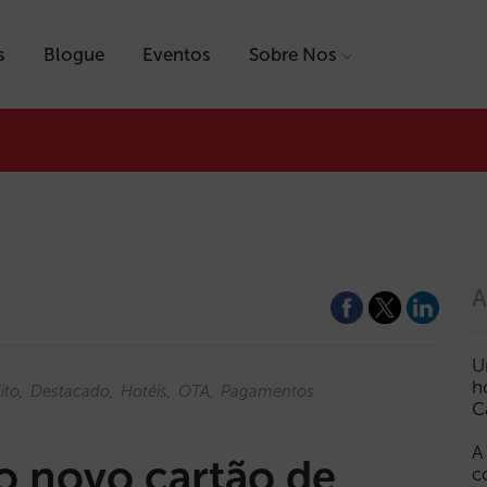
s
Blogue
Eventos
Sobre Nos
A
U
h
ito
Destacado
Hotéis
OTA
Pagamentos
C
A
o novo cartão de
c