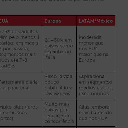
EUA
Europa
LATAM/México
>75% dos adultos
têm pelo menos 1
Moderada,
20–30% em
cartão; em média
menor que
países como
3 por pessoa;
nos EUA,
Espanha ou
segmentos mais
maior que na
Itália
altos até 7-8
Europa
cartões
Risco, dívida,
Aspiracional
Ferramenta diária
pouco
em segmentos
e aspiracional
habitual fora
médios e altos,
das viagens
risco noutros
Muito mais
Muito altas (juros
Altas, embora
baixas por
e comissões
mais baixas do
regulação e
fortes)
que nos EUA
concorrência