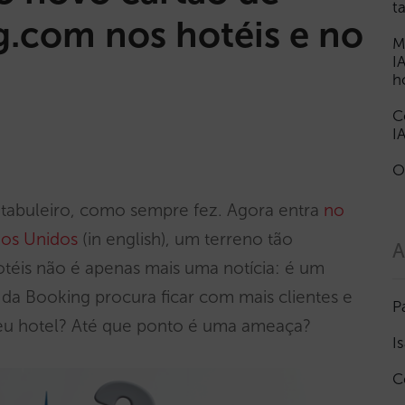
t
g.com nos hotéis e no
M
I
h
C
I
O
tabuleiro, como sempre fez. Agora entra
no
dos Unidos
(in english), um terreno tão
A
otéis não é apenas mais uma notícia: é um
a Booking procura ficar com mais clientes e
P
 seu hotel? Até que ponto é uma ameaça?
I
C