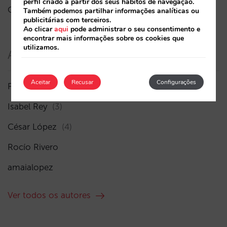
perfil criado a partir dos seus hábitos de navegação.
O fim da era “Book on Metasearch”
Também podemos partilhar informações analíticas ou
publicitárias com terceiros.
Ao clicar
aqui
pode administrar o seu consentimento e
encontrar mais informações sobre os cookies que
utilizamos.
Autores
Aceitar
Recusar
Configurações
Pablo Delgado
(41)
Isabel Rey
(3)
César López
(4)
Rocío Rivero
amaialopez
Ver todos os autores