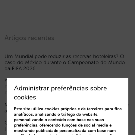
Artigos recentes
Um Mundial pode reduzir as reservas hoteleiras? O
caso do México durante o Campeonato do Mundo
da FIFA 2026
A Sarai incorpora o multi-room: reservas complexas
e procura de elevado valor, agora também em
Administrar preferências sobre
conversação
cookies
Menos campanhas, mais inteligentes: manual IA para
Este site utiliza cookies próprios e de terceiros para fins
atualizar o marketing digital do seu hotel (parte 1)
analíticos, analisando o tráfego do website,
personalizando o conteúdo com base nas suas
Como aparece um hotel nos assistentes de IA: as
preferências, oferecendo funções de social media e
três camadas de visibilidade
mostrando publicidade personalizada com base num