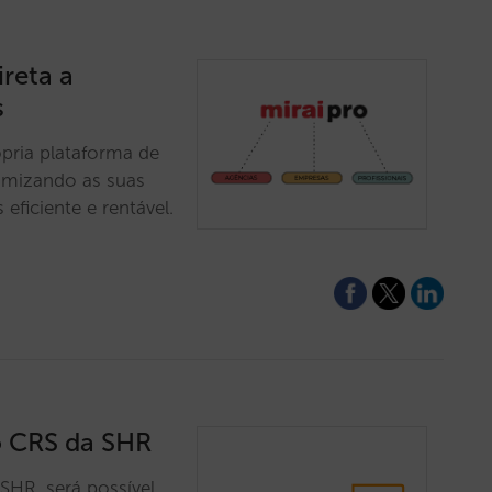
ireta a
s
ópria plataforma de
ximizando as suas
eficiente e rentável.
o CRS da SHR
SHR, será possível