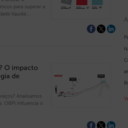
icos para superar a
dade líquida.…
A
P
I
C
o? O impacto
a
égia de
R
 preços? Analisamos
V
. OBP) influencia o