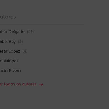
utores
ablo Delgado
(41)
sabel Rey
(3)
ésar López
(4)
maialopez
ocío Rivero
er todos os autores