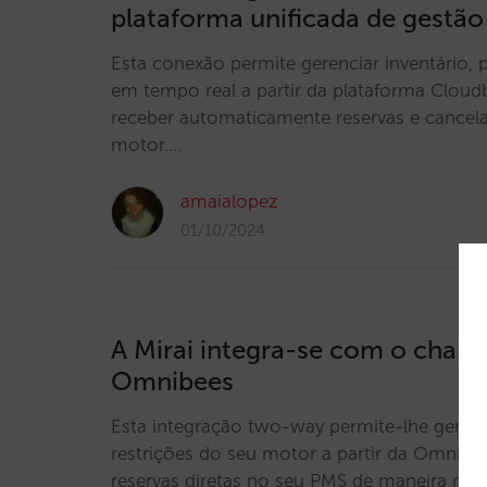
plataforma unificada de gestão
Esta conexão permite gerenciar inventário, p
em tempo real a partir da plataforma Clo
receber automaticamente reservas e cance
motor.…
amaialopez
01/10/2024
A Mirai integra-se com o chan
Omnibees
Esta integração two-way permite-lhe gerir o
restrições do seu motor a partir da Omnibee
reservas diretas no seu PMS de maneira rápi