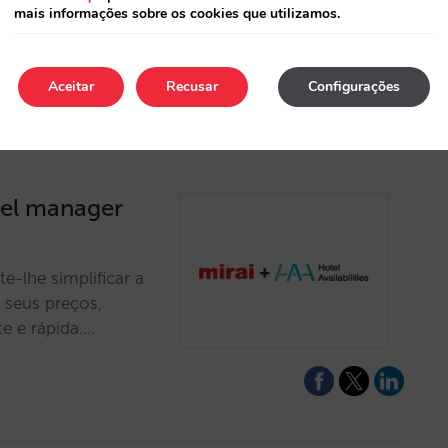
mais informações sobre os cookies que utilizamos.
Aceitar
Recusar
Configurações
nel manager
e-lhe simplificar a
s seus preços,
te e rápida.…