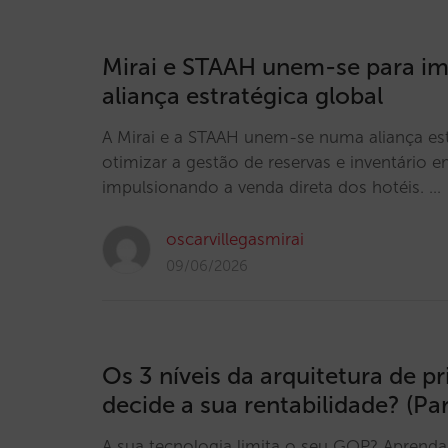
Mirai e STAAH unem-se para i
aliança estratégica global
A Mirai e a STAAH unem-se numa aliança est
otimizar a gestão de reservas e inventário 
impulsionando a venda direta dos hotéis. …
oscarvillegasmirai
09/06/2026
Os 3 níveis da arquitetura de pr
decide a sua rentabilidade? (Par
A sua tecnologia limita o seu GOP? Aprenda a