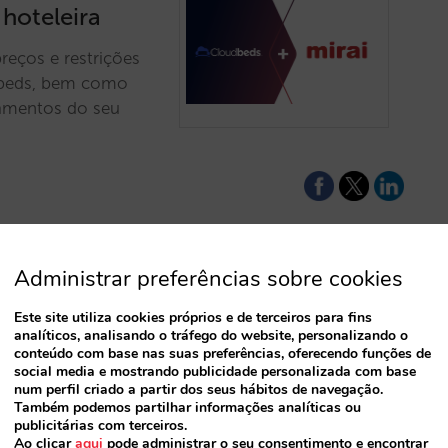
 hoteleira
reços e restrições
udbeds, bem como
lamentos do seu
Administrar preferências sobre cookies
nel manager
Este site utiliza cookies próprios e de terceiros para fins
analíticos, analisando o tráfego do website, personalizando o
conteúdo com base nas suas preferências, oferecendo funções de
social media e mostrando publicidade personalizada com base
num perfil criado a partir dos seus hábitos de navegação.
 inventário, preço e
Também podemos partilhar informações analíticas ou
s e receber as suas
publicitárias com terceiros.
da, segura e
Ao clicar
aqui
pode administrar o seu consentimento e encontrar