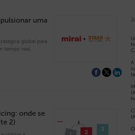
mpulsionar uma
A
U
ratégica global para
h
em tempo real,
C
A
c
t
M
I
h
C
icing: onde se
I
te 2)
O
 utilizar a