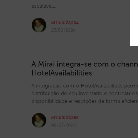
escalável.…
amaialopez
23/09/2024
A Mirai integra-se com o chan
HotelAvailabilities
A integração com o HotelAvailabilities permit
distribuição do seu inventário e controlar o
disponibilidade e restrições de forma eficien
amaialopez
08/07/2024