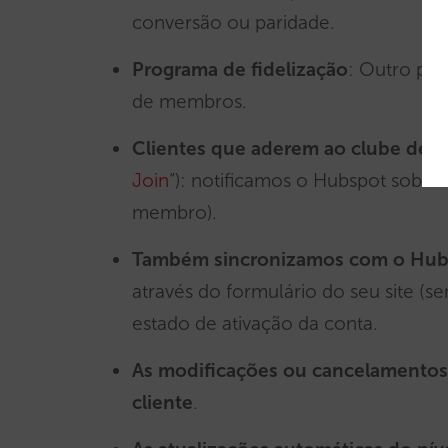
conversão ou paridade.
Programa de fidelização
: Outro pon
de membros.
Clientes que aderem ao clube de fi
Join
“): notificamos o Hubspot sobre 
membro).
Também sincronizamos com o Hubsp
através do formulário do seu site 
estado de ativação da conta.
As
modificações ou cancelamentos
cliente
.