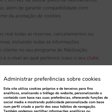
ão, além de garantir compatibilidade com
te da aceitação de cookies.
o real todas as reservas, cancelamentos ou
rvas, incluindo todas as informações
o cliente no seu programa de fidelização,
e o nível ao qual pertence (caso o seu
clube
otencial de melhoria é identificar todos
Administrar preferências sobre cookies
 finalizam reservas. Para isso, enviamos ao
Este site utiliza cookies próprios e de terceiros para fins
analíticos, analisando o tráfego do website, personalizando o
nibilidade e preço realizadas pelos membros
conteúdo com base nas suas preferências, oferecendo funções de
ma de reservas, permitindo que entre em
social media e mostrando publicidade personalizada com base
num perfil criado a partir dos seus hábitos de navegação.
 a reserva e identifique problemas de
Também podemos partilhar informações analíticas ou