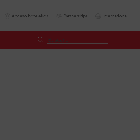
Acceso hoteleiros
Partnerships
International
keting
Motordereservas
Preço
Reputação
Reserva
Vendas