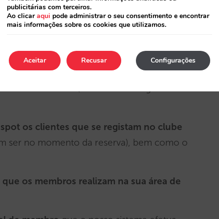
publicitárias com terceiros.
Ao clicar
aqui
pode administrar o seu consentimento e encontrar
mais informações sobre os cookies que utilizamos.
to essencial é sincronizar a sua base de dados
Aceitar
Recusar
Configurações
delização com a primeira reserva
(“
Book &
ambos os eventos (a reserva e o registo de
ot os clientes que se registam no clube
(sem ser no momento da reserva), bem como o
 que os membros realizam na sua área de