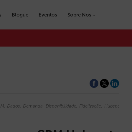
s
Blogue
Eventos
Sobre Nos
RM
Dados
Demanda
Disponibilidade
Fidelização
Hubspot
Mar