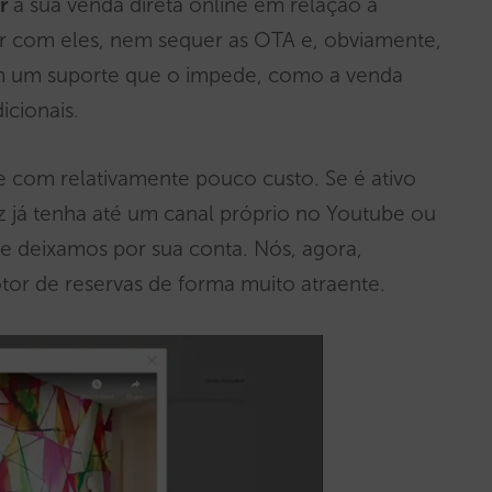
r
a sua venda direta online em relação a
r com eles, nem sequer as OTA e, obviamente,
com um suporte que o impede, como a venda
icionais.
 e com relativamente pouco custo. Se é ativo
ez já tenha até um canal próprio no Youtube ou
te deixamos por sua conta. Nós, agora,
or de reservas de forma muito atraente.