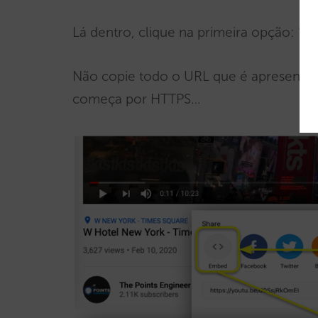
Lá dentro, clique na primeira opção: “Ins
Não copie todo o URL que é apresentado
começa por HTTPS…