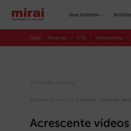
Que fazemos
Notícia
Tags:
Reservas
OTA
Vendadireta
27/11/2020
2 minutos
Etiquetas de la noticia:
Conteúdo
Converter
Mult
Acrescente vídeos