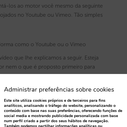
ntá-los ao motor você mesmo da seguinte
lojados no Youtube ou Vimeo. Tão simples
aforma como o Youtube ou o Vimeo
ídeo que lhe explicamos a seguir. Esteja
or nem o que é proposto primeiro para
Administrar preferências sobre cookies
mos abaixo
Este site utiliza cookies próprios e de terceiros para fins
analíticos, analisando o tráfego do website, personalizando o
e
conteúdo com base nas suas preferências, oferecendo funções de
social media e mostrando publicidade personalizada com base
num perfil criado a partir dos seus hábitos de navegação.
o “PARTILHAR”
Também podemos partilhar informações analíticas ou