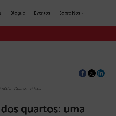
s
Blogue
Eventos
Sobre Nos
imédia
Quaros
Videos
 dos quartos: uma