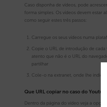
Caso disponha de vídeos, pode acresce
forma simples. Os vídeos devem estar a
como seguir estes três passos:
Carregue os seus vídeos numa plat
Copie o URL de introdução de cada v
atento que não é o URL do navegad
partilhar
Cole-o na extranet, onde lhe indica
Que URL copiar no caso do Youtub
Dentro da página do vídeo veja a opçã