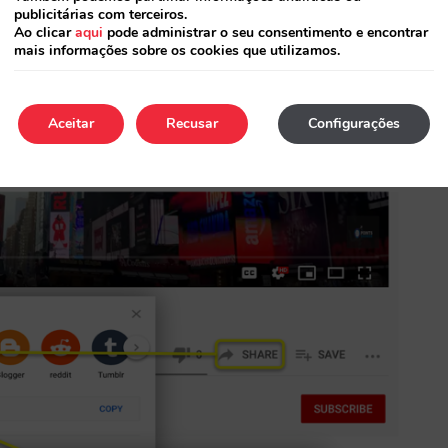
publicitárias com terceiros.
Ao clicar
aqui
pode administrar o seu consentimento e encontrar
erir”
mais informações sobre os cookies que utilizamos.
, mas apenas a parte central entre aspas que
Aceitar
Recusar
Configurações