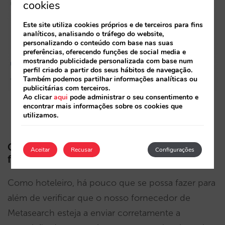
cookies
Este site utiliza cookies próprios e de terceiros para fins
analíticos, analisando o tráfego do website,
personalizando o conteúdo com base nas suas
preferências, oferecendo funções de social media e
mostrando publicidade personalizada com base num
perfil criado a partir dos seus hábitos de navegação.
Também podemos partilhar informações analíticas ou
publicitárias com terceiros.
Ao clicar
aqui
pode administrar o seu consentimento e
encontrar mais informações sobre os cookies que
utilizamos.
Como eu posso tirar proveito desta
Aceitar
Recusar
Configurações
funcionalidade?
Como hoteleiro, há pouco que se possa fazer para
além de verificar que o nosso fornecedor de
Metasearch esteja a enviar corretamente a