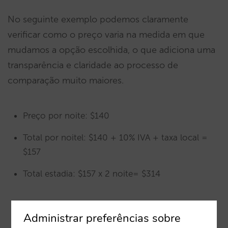
No seguinte exemplo podemos claramente
verificar como o preço varia na medida em que
mudamos a opção escolhida, o que adiciona uma
transparência e claridade ao processo de
comparação muito maiores.
Preço por noite: $140
Total por noitel: $140 + 10% IVA + taxa local =
$157
Total estadia: $157 x 2 noite= $314
Administrar preferências sobre