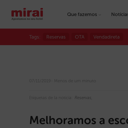
Que fazemos
Notícia
Tags:
Reservas
OTA
Vendadireta
07/11/2019
Menos de um minuto
Etiquetas de la noticia:
Reservas
Melhoramos a esco