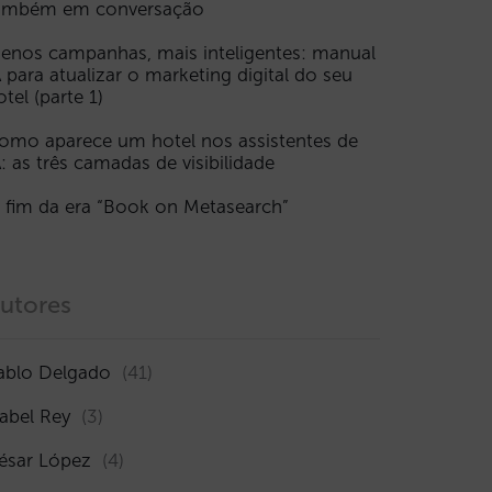
ambém em conversação
enos campanhas, mais inteligentes: manual
A para atualizar o marketing digital do seu
otel (parte 1)
omo aparece um hotel nos assistentes de
A: as três camadas de visibilidade
 fim da era “Book on Metasearch”
utores
ablo Delgado
(41)
sabel Rey
(3)
ésar López
(4)