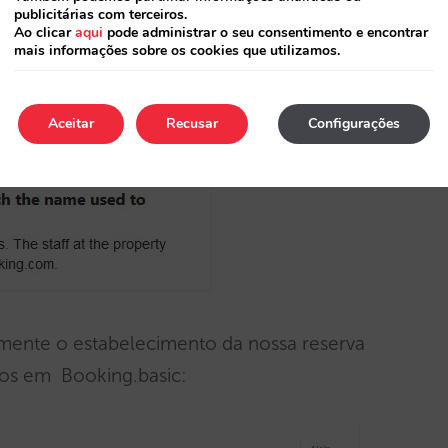
publicitárias com terceiros.
Ao clicar
aqui
pode administrar o seu consentimento e encontrar
mais informações sobre os cookies que utilizamos.
ue, para o hotel, a reserva deve ter sido
a CTrip, e não como Booking.com:
Aceitar
Recusar
Configurações
ivamente o estabelecimento da nossa reserva
os em Booking.basic: