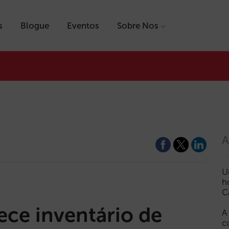
s
Blogue
Eventos
Sobre Nos
A
U
h
C
ce inventário de
A
c