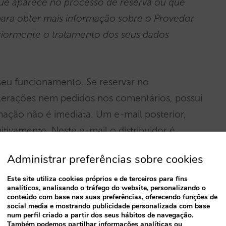
que aparece no processo de reserva ou que
para obter mais informação sobre o Provedor
eriormente o tratamento dos seus dados
seu funcionamento. Se reservar no
lterações nem pedidos nos comentários, possui
mação não é imediata. Um e-mail posterior,
ivamente. Neste e-mail o distribuidor é
Administrar preferências sobre cookies
Este site utiliza cookies próprios e de terceiros para fins
analíticos, analisando o tráfego do website, personalizando o
conteúdo com base nas suas preferências, oferecendo funções de
social media e mostrando publicidade personalizada com base
num perfil criado a partir dos seus hábitos de navegação.
Também podemos partilhar informações analíticas ou