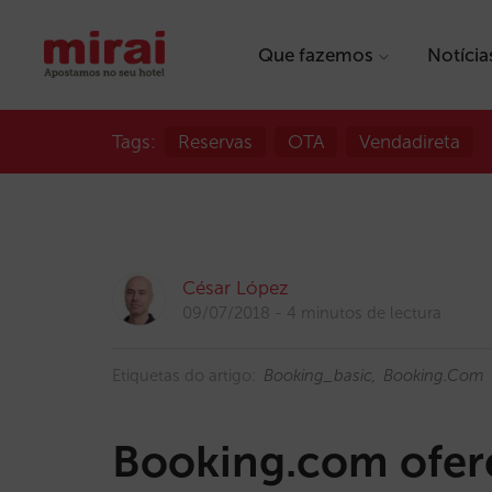
Que fazemos
Notícia
Tags:
Reservas
OTA
Vendadireta
César López
09/07/2018
4 minutos de lectura
Etiquetas do artigo:
Booking_basic
Booking.com
Booking.com ofere