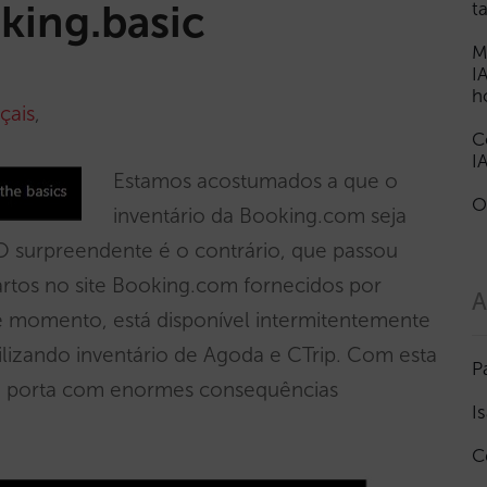
king.basic
t
M
I
h
çais
,
C
I
Estamos acostumados a que o
O
inventário da Booking.com seja
 O surpreendente é o contrário, que passou
artos no site Booking.com fornecidos por
A
e momento, está disponível intermitentemente
ilizando inventário de Agoda e CTrip. Com esta
P
a porta com enormes consequências
I
C