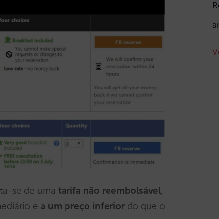
R
a
V
ata-se de uma
tarifa não reembolsável
,
mediário e
a um preço inferior
do que o