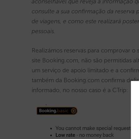
aconselhável que reveja a informação 
consulte a sua confirmação da reserva 
de viagens, e como este realizará post
pessoais.
Realizámos reservas para comprovar o 
site Booking.com, não são permitidas a
um serviço de apoio limitado e a confir
também da Booking.com confirma definit
informado, no nosso caso é a CTrip: