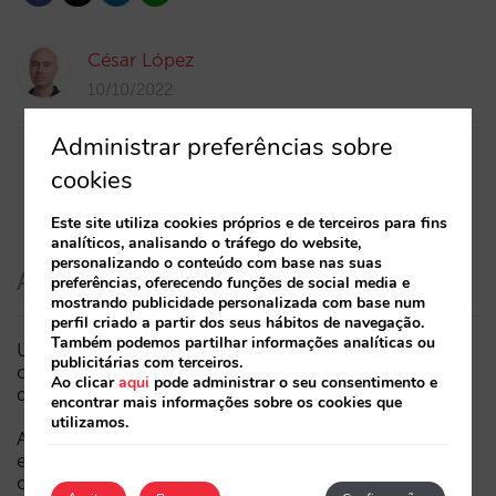
César López
10/10/2022
Administrar preferências sobre
cookies
Este site utiliza cookies próprios e de terceiros para fins
analíticos, analisando o tráfego do website,
personalizando o conteúdo com base nas suas
Artigos recentes
preferências, oferecendo funções de social media e
mostrando publicidade personalizada com base num
perfil criado a partir dos seus hábitos de navegação.
Também podemos partilhar informações analíticas ou
Um Mundial pode reduzir as reservas hoteleiras? O
publicitárias com terceiros.
caso do México durante o Campeonato do Mundo
Ao clicar
aqui
pode administrar o seu consentimento e
da FIFA 2026
encontrar mais informações sobre os cookies que
utilizamos.
A Sarai incorpora o multi-room: reservas complexas
e procura de elevado valor, agora também em
conversação