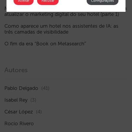
Aceitar
Recusar
Configurações
Menos campanhas, mais inteligentes: manual IA para
atualizar o marketing digital do seu hotel (parte 1)
Como aparece um hotel nos assistentes de IA: as
três camadas de visibilidade
O fim da era “Book on Metasearch”
Autores
Pablo Delgado
(41)
Isabel Rey
(3)
César López
(4)
Rocío Rivero