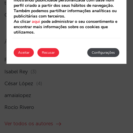
mostrando publicidade personalizada com base num
três camadas de visibilidade
perfil criado a partir dos seus hábitos de navegação.
Também podemos partilhar informações analíticas ou
O fim da era “Book on Metasearch”
publicitárias com terceiros.
Ao clicar
aqui
pode administrar o seu consentimento e
encontrar mais informações sobre os cookies que
utilizamos.
Autores
Aceitar
Recusar
Configurações
Pablo Delgado
(41)
Isabel Rey
(3)
César López
(4)
amaialopez
Rocío Rivero
Ver todos os autores