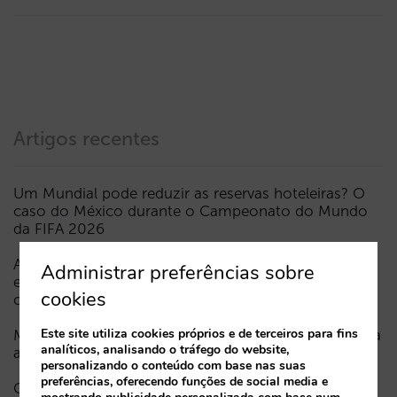
Artigos recentes
Um Mundial pode reduzir as reservas hoteleiras? O
caso do México durante o Campeonato do Mundo
da FIFA 2026
A Sarai incorpora o multi-room: reservas complexas
Administrar preferências sobre
e procura de elevado valor, agora também em
cookies
conversação
Este site utiliza cookies próprios e de terceiros para fins
Menos campanhas, mais inteligentes: manual IA para
analíticos, analisando o tráfego do website,
atualizar o marketing digital do seu hotel (parte 1)
personalizando o conteúdo com base nas suas
preferências, oferecendo funções de social media e
Como aparece um hotel nos assistentes de IA: as