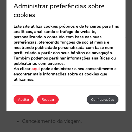
Administrar preferências sobre
Coberturas: despesas médicas e fármacos
cookies
em caso de acidentes ou doença durante a
estadia.
Este site utiliza cookies próprios e de terceiros para fins
analíticos, analisando o tráfego do website,
personalizando o conteúdo com base nas suas
Garantia de reembolso por roubo ou falta de
preferências, oferecendo funções de social media e
entrega da bagagem.
mostrando publicidade personalizada com base num
perfil criado a partir dos seus hábitos de navegação.
Doença causada pela pandemia e o
Também podemos partilhar informações analíticas ou
publicitárias com terceiros.
isolamento incluídos nas coberturas do
Ao clicar
aqui
pode administrar o seu consentimento e
encontrar mais informações sobre os cookies que
seguro.
utilizamos.
Assistência em viagem.
Despesas de alojamento em caso de
Aceitar
Recusar
Configurações
permanência forçada na cidade da estadia.
Cancelamento da viagem.