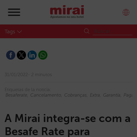
Tags
31/01/2022
2 minutos
Etiquetas de la noticia:
Besaferate
Cancelamento
Cobranças
Extra
Garantía
Pagam
A Mirai integra-se com a
Besafe Rate para