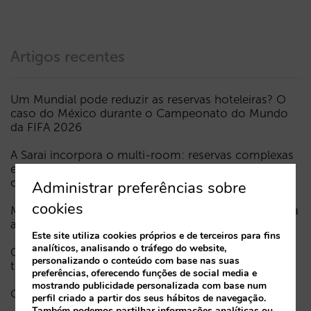
Artigos recentes
Um Mundial pode reduzir as reservas hoteleiras? O
caso do México durante o Campeonato do Mundo
da FIFA 2026
A Sarai incorpora o multi-room: reservas complexas
e procura de elevado valor, agora também em
conversação
Administrar preferências sobre
cookies
Menos campanhas, mais inteligentes: manual IA para
atualizar o marketing digital do seu hotel (parte 1)
Este site utiliza cookies próprios e de terceiros para fins
analíticos, analisando o tráfego do website,
Como aparece um hotel nos assistentes de IA: as
personalizando o conteúdo com base nas suas
três camadas de visibilidade
preferências, oferecendo funções de social media e
mostrando publicidade personalizada com base num
O fim da era “Book on Metasearch”
perfil criado a partir dos seus hábitos de navegação.
Também podemos partilhar informações analíticas ou