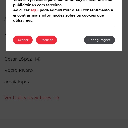
publicitárias com terceiros.
Ao clicar
aqui
pode administrar o seu consentimento e
encontrar mais informações sobre os cookies que
Autores
utilizamos.
Pablo Delgado
(41)
Aceitar
Recusar
Configurações
Isabel Rey
(3)
César López
(4)
Rocío Rivero
amaialopez
Ver todos os autores