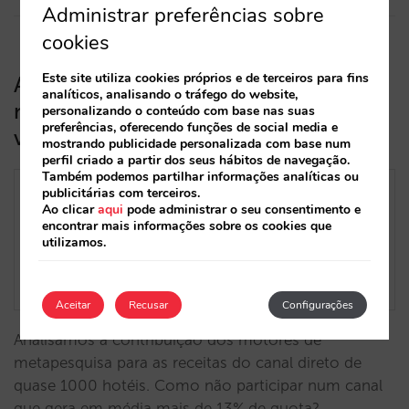
Administrar preferências sobre
cookies
Este site utiliza cookies próprios e de terceiros para fins
A crescente contribuição dos
analíticos, analisando o tráfego do website,
motores de metapesquisa para as
personalizando o conteúdo com base nas suas
preferências, oferecendo funções de social media e
vendas do canal direto dos hotéis
mostrando publicidade personalizada com base num
perfil criado a partir dos seus hábitos de navegação.
Também podemos partilhar informações analíticas ou
publicitárias com terceiros.
Ao clicar
aqui
pode administrar o seu consentimento e
encontrar mais informações sobre os cookies que
utilizamos.
Aceitar
Recusar
Configurações
Analisámos a contribuição dos motores de
metapesquisa para as receitas do canal direto de
quase 1000 hotéis. Como não participar num canal
que gera em média mais de 13% de quota?…