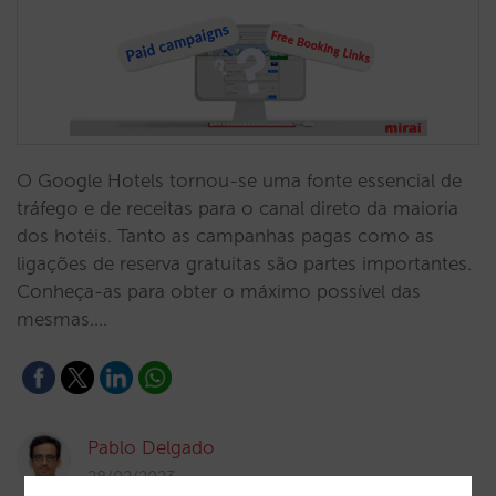
O Google Hotels tornou-se uma fonte essencial de
tráfego e de receitas para o canal direto da maioria
dos hotéis. Tanto as campanhas pagas como as
ligações de reserva gratuitas são partes importantes.
Conheça-as para obter o máximo possível das
mesmas.…
Pablo Delgado
28/02/2023